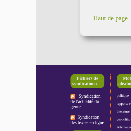
Haut de page
Fichiers de
Mot
syndication :
aléatoi
Syndication
politique
de l'actualité du
rapports s
genre
littérature
Syndication
géopolitiq
des textes en ligne
Allemagn