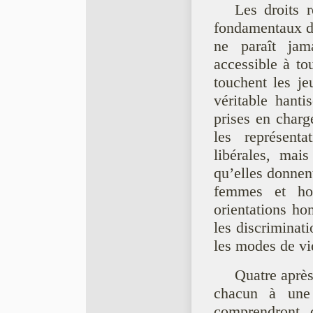
Les droits r
fondamentaux d’
ne paraît jam
accessible à to
touchent les je
véritable hanti
prises en charg
les représent
libérales, ma
qu’elles donnen
femmes et ho
orientations ho
les discriminati
les modes de vi
Quatre après
chacun à une
comprendront 