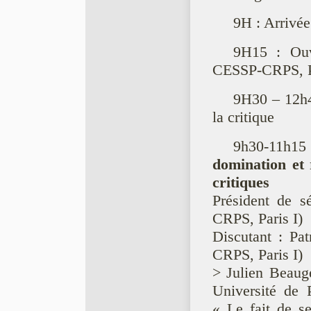
9H : Arrivée
9H15 : Ouve
CESSP-CRPS, Pa
9H30 – 12h4
la critique
9h30-11h
domination et r
critiques
Président de s
CRPS, Paris I)
Discutant : Pa
CRPS, Paris I)
> Julien Beaug
Université de P
« Le fait de se