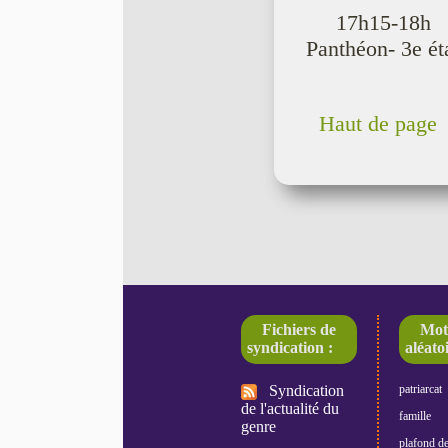
17h15-18h 
Panthéon- 3e ét
Haut de page
Fichiers de
Mot
syndication :
aléatoi
Syndication
patriarcat
de l'actualité du
famille
genre
plafond de