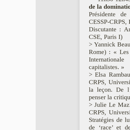
de la dominatio
Présidente de
CESSP-CRPS, Pa
Discutante : A
CSE, Paris I)
> Yannick Beaul
Rome) : « Les m
International
capitalistes. »
> Elsa Rambaud
CRPS, Universit
la leçon. De l
penser la critiq
> Julie Le Mazi
CRPS, Universit
Stratégies de l
de ‘race’ et d