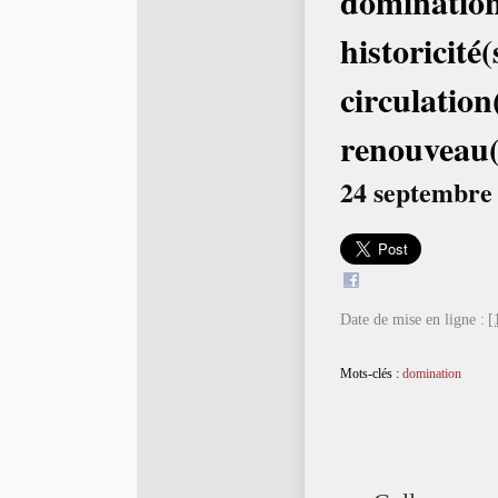
domination
historicité(
circulation(
renouveau(
24 septembre 
Date de mise en ligne :
[
Mots-clés :
domination