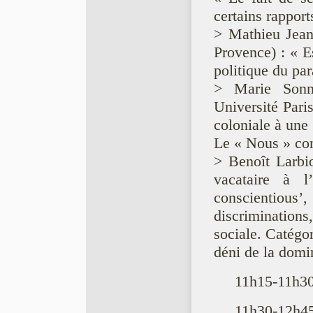
certains rappor
> Mathieu Jean
Provence) : « E
politique du pa
> Marie Sonne
Université Paris
coloniale à une 
Le « Nous » cont
> Benoît Larbio
vacataire à l
conscientious
discrimination
sociale. Catégor
déni de la domi
11h15-11h30
11h30-12h45