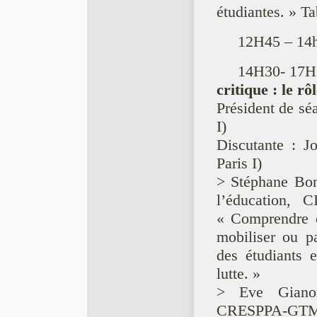
étudiantes. » T
12H45 – 14h
14H30- 17H3
critique : le r
Président de sé
I)
Discutante : J
Paris I)
> Stéphane Bon
l’éducation, 
« Comprendre ou
mobiliser ou p
des étudiants 
lutte. »
> Eve Gianonc
CRESPPA-GTM, U