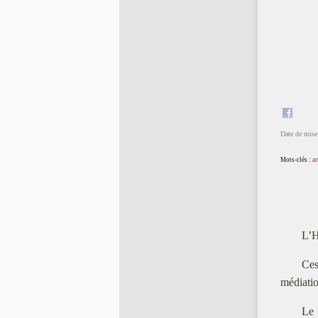
Date de mise 
Mots-clés :
ar
L’H
Ces
médiatio
Le 