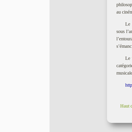
philosop
au ciné
Le 
sous l’a
l’entou
s’émanci
Le 
catégori
musicale
htt
Haut 