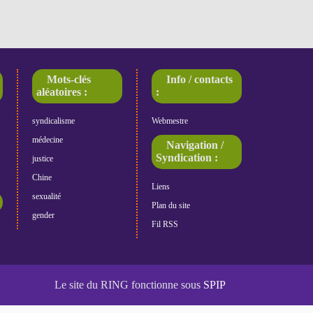
Mots-clés
Info / contacts
aléatoires :
:
syndicalisme
Webmestre
médecine
Navigation /
Syndication :
justice
Chine
Liens
sexualité
Plan du site
gender
Fil RSS
Le site du RING fonctionne sous
SPIP