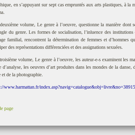
hique, en s’appuyant sur sept cas empruntés aux arts plastiques, à la mus
ma.
deuxième volume, Le genre à l’oeuvre, questionne la manière dont se c
ngle du genre. Les formes de socialisation, l’inluence des institutions
rage familial, rencontrent la détermination de femmes et d’hommes qu
per des représentations différenciées et des assignations sexuées.
troisième volume, Le genre à l’oeuvre, les auteur-e-s examinent les man
e d’analyse, les oeuvres d’art produites dans les mondes de la danse,
 et de la photographie.
p://www.harmattan.fr/index.asp?navig=catalogue&obj=livre&no=3891
de page