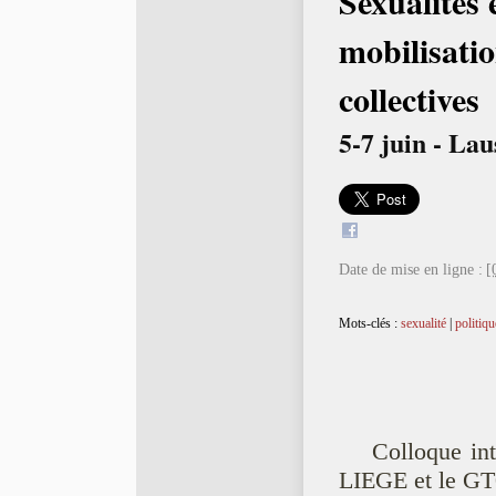
Sexualités 
mobilisati
collectives
5-7 juin - La
Date de mise en ligne :
[
Mots-clés :
sexualité
|
politiqu
Colloque in
LIEGE et le GT