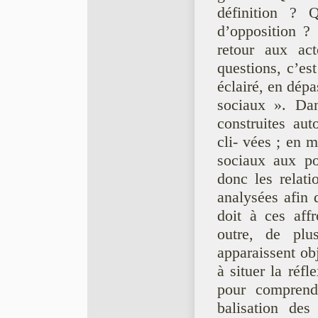
définition ? 
d’opposition ?
retour aux act
questions, c’est
éclairé, en dé
sociaux ». Dan
construites aut
cli- vées ; en
sociaux aux po
donc les relati
analysées afin
doit à ces aff
outre, de plu
apparaissent obj
à situer la réf
pour comprendr
balisation de