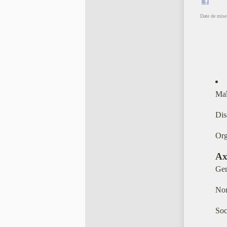
Date de mise 
Maî
Dis
Org
Ax
Gen
Nor
Soc