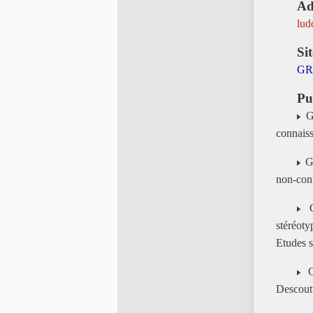
Ad
lud
Sit
GR
Pu
Ga
connaiss
Ga
non-conf
Ga
stéréoty
Etudes 
Ga
Descoutu