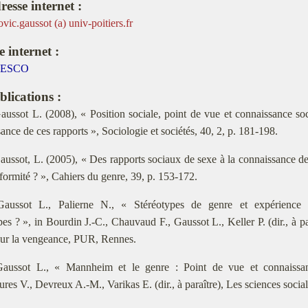
resse internet :
ovic.gaussot (a) univ-poitiers.fr
e internet :
ESCO
blications :
ussot L. (2008), « Position sociale, point de vue et connaissance soc
ance de ces rapports », Sociologie et sociétés, 40, 2, p. 181-198.
ussot, L. (2005), « Des rapports sociaux de sexe à la connaissance de 
ormité ? », Cahiers du genre, 39, p. 153-172.
ussot L., Palierne N., « Stéréotypes de genre et expérience 
pes ? », in Bourdin J.-C., Chauvaud F., Gaussot L., Keller P. (dir., à p
sur la vengeance, PUR, Rennes.
ussot L., « Mannheim et le genre : Point de vue et connaissan
res V., Devreux A.-M., Varikas E. (dir., à paraître), Les sciences socia