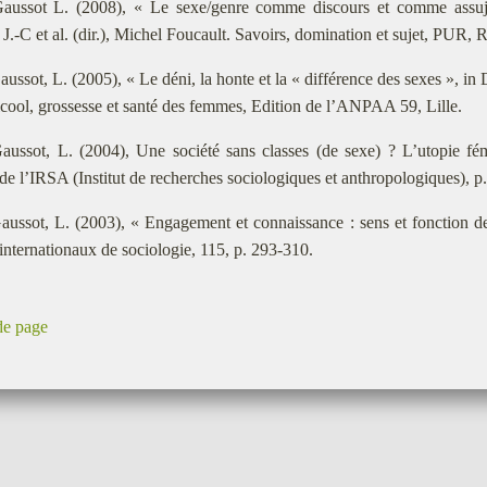
ussot L. (2008), « Le sexe/genre comme discours et comme assujet
J.-C et al. (dir.), Michel Foucault. Savoirs, domination et sujet, PUR, 
ussot, L. (2005), « Le déni, la honte et la « différence des sexes », i
Alcool, grossesse et santé des femmes, Edition de l’ANPAA 59, Lille.
ussot, L. (2004), Une société sans classes (de sexe) ? L’utopie fém
de l’IRSA (Institut de recherches sociologiques et anthropologiques), p
ussot, L. (2003), « Engagement et connaissance : sens et fonction de 
internationaux de sociologie, 115, p. 293-310.
de page