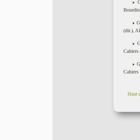
Ga
Bourdin 
Ga
(dir.), 
Ga
Cahiers 
Ga
Cahiers 
Haut 