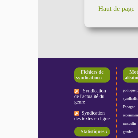
Haut de page
Fichiers de
Mot
syndication :
aléatoi
Syndication
politique 
de l'actualité du
syndicali
genre
Espagne
Syndication
recomman
des textes en ligne
masculin
Statistiques :
gender