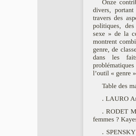
Onze contrib
divers, portan
travers des aspe
politiques, de
sexe » de la co
montrent combie
genre, de class
dans les fai
problématiques 
l’outil « genre 
Table des ma
. LAURO Ama
. RODET Mari
femmes ? Kayes
. SPENSKY M