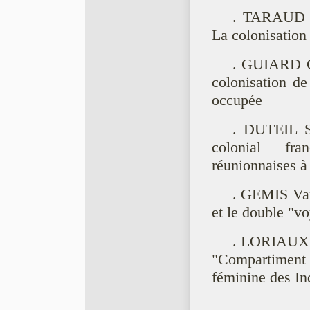
. TARAUD Ch
La colonisation
. GUIARD Cl
colonisation de
occupée
. DUTEIL Si
colonial fra
réunionnaises 
. GEMIS Van
et le double "vo
. LORIAUX S
"Compartiment d
féminine des In