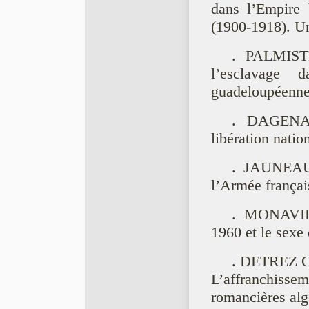
dans l’Empire 
(1900-1918). Un
. PALMISTE
l’esclavage 
guadeloupéenne
. DAGENAI
libération nati
. JAUNEAU 
l’Armée françai
. MONAVILL
1960 et le sexe 
. DETREZ Ch
L’affranchiss
romancières alg