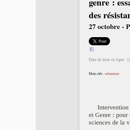
genre : ess
des résist
27 octobre - P
Date de mise en ligne :
[
Mots-clés :
urbanisme
Interventio
et Genre : pour 
sciences de la 