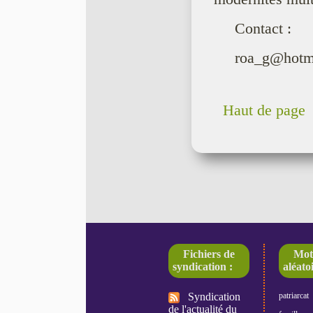
Contact :
roa_g@hotm
Haut de page
Fichiers de
Mot
syndication :
aléatoi
Syndication
patriarcat
de l'actualité du