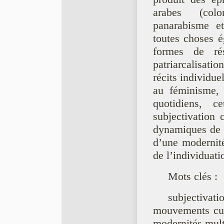
arabes (colon
panarabisme et
toutes choses é
formes de ré
patriarcalisat
récits individue
au féminisme, 
quotidiens, 
subjectivation
dynamiques de m
d’une modernité
de l’individuati
Mots clés :
subjectivat
mouvements cultu
modernités mult