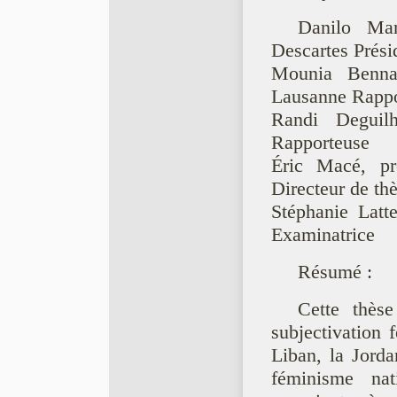
Danilo Mart
Descartes Prési
Mounia Bennan
Lausanne Rappo
Randi Deguil
Rapporteuse
Éric Macé, pr
Directeur de th
Stéphanie Latt
Examinatrice
Résumé :
Cette thès
subjectivation 
Liban, la Jorda
féminisme nat