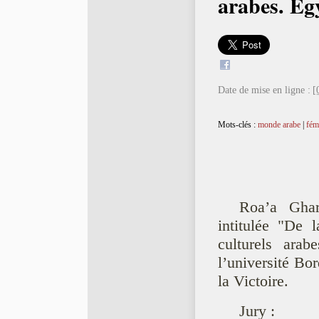
arabes. Ég
Date de mise en ligne :
[
Mots-clés :
monde arabe
|
fém
Roa’a Ghar
intitulée "De 
culturels arab
l’université Bo
la Victoire.
Jury :