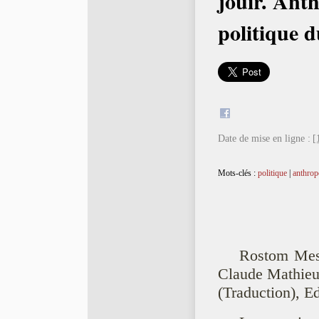
jouir. Ant
politique d
Date de mise en ligne :
[
Mots-clés :
politique
|
anthrop
Rostom Mesl
Claude Mathie
(Traduction), E