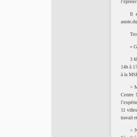
l’épreuv
Il 
annie.d
Tro
« G
3 f
14h à 1
à la MS
> M
Centre 
l’expéri
11 ville
travail 
> N