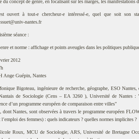
e du concept de genre, en focalisant sur les marges, les manifestations d
est ouvert à tout-e chercheur-e intéressé-e, quel que soit son sta
ussuet@univ-nantes.fr
isième séance :
enre et norme : affichage et points aveugles dans les politiques publique
évrier 2012
7h
H Ange Guépin, Nantes
onique Bigoteau, ingénieure de recherche, géographe, ESO Nantes,
Nantais de Sociologie (Cens – EA 3260 ), Université de Nantes : 
ence d’un programme européen de comparaison entre villes"
s, dont Nantes, sont observées à travers le programme européen FLOWS
et l’emploi des femmes) : quels indicateurs ? quelles normes implicites ?
icole Roux, MCU de Sociologie, ARS, Université de Bretagne Occid