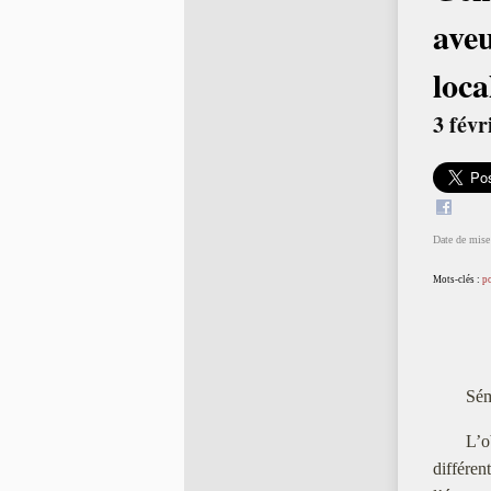
aveu
loca
3 févr
Date de mise 
Mots-clés :
po
Sém
L’o
différen