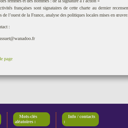
é des femmes et des hommes : de la signature à l’action »
ctivités françaises sont signataires de cette charte au dernier recens
 de l’ouest de la France, analyse des politiques locales mises en œuvre
tact :
ussuet@wanadoo.fr
de page
Mots-clés
Info / contacts
aléatoires :
: