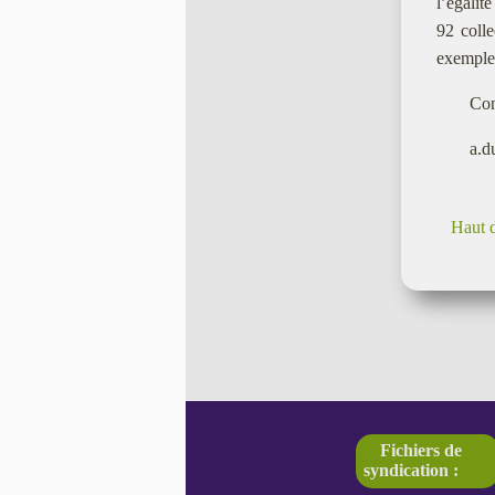
l’égalit
92 colle
exemples
Con
a.d
Haut 
Fichiers de
syndication :