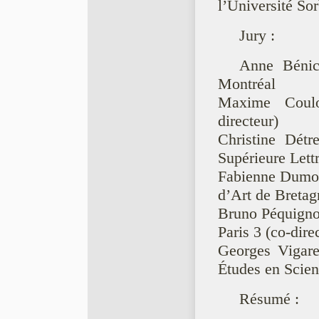
l’Université So
Jury :
Anne Bénic
Montréal
Maxime Coulo
directeur)
Christine Détr
Supérieure Lett
Fabienne Dumon
d’Art de Bretag
Bruno Péquignot
Paris 3 (co-dire
Georges Vigarel
Études en Scien
Résumé :