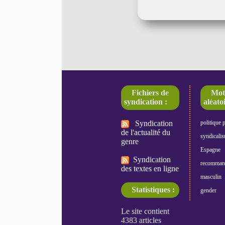
Fichiers de
Mot
syndication :
aléatoi
Syndication
politique 
de l'actualité du
syndicali
genre
Espagne
Syndication
recomman
des textes en ligne
masculin
Statistiques :
gender