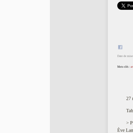
Date de mise 
Mots-clés :
ar
27 
Tab
> P
Ève Lam