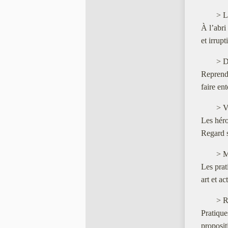
> L
À l’abri
et irrup
> D
Reprendr
faire en
> V
Les héro
Regard s
> M
Les prat
art et a
> R
Pratique
proposit