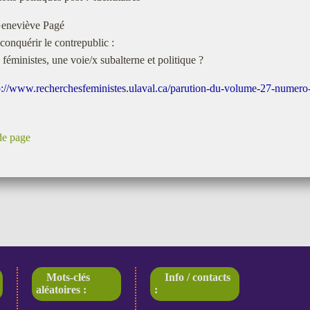
eneviève Pagé
 conquérir le contrepublic :
s féministes, une voie/x subalterne et politique ?
p://www.recherchesfeministes.ulaval.ca/parution-du-volume-27-numero
de page
Mots-clés
Info / contacts
aléatoires :
: