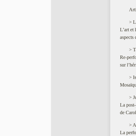
Art
> L
L’art et
aspects 
> T
Re-perfo
sur l’hér
> I
Mosaïqu
> J
La post-
de Caro
> A
La perf