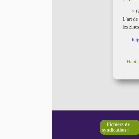
> G
L’art de
les zine
htt
Haut 
Fichiers de
syndication :