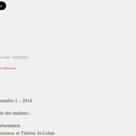
en ligne :
[04-02-2015]
ts
|
féminisme
numéro 1 – 2014
le des matières :
résentation
oureux et Thérèse St-Gelais