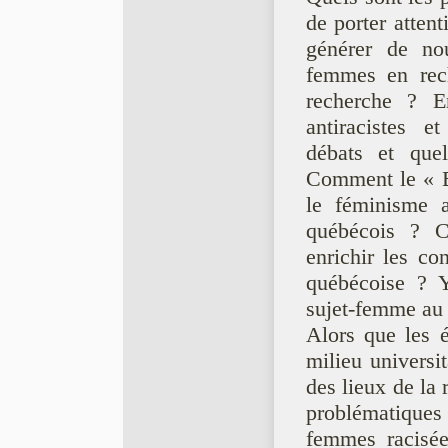
de porter attent
générer de nou
femmes en rec
recherche ? En
antiracistes et
débats et que
Comment le « B
le féminisme a
québécois ? Co
enrichir les co
québécoise ? Y
sujet-femme au 
Alors que les é
milieu universi
des lieux de la
problématiques
femmes racisée