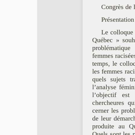
Congrès de
Présentation
Le colloque
Québec » souha
problématique
femmes racisées
temps, le collo
les femmes raci
quels sujets tr
l’analyse fémi
l’objectif es
chercheures qu
cerner les prob
de leur démarch
produite au Qu
Quels sont les 