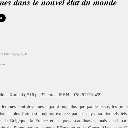
es dans le nouvel état du monde
en ligne :
[05-02-2014]
éminin
tions Karthala, 516 p., 32 euros. ISBN : 9782811110499
 femmes sont devenues aujourd’hui, plus que par le passé, les protag
tion la plus forte est toujours exercée par les pays traditionnels te
e, la Belgique, la France et les pays scandinaves, mais aussi pa
hie de l’immigration, comme l’Espagne et la Grèce. Mais cette fé