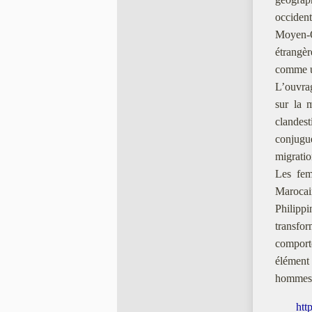
occident
Moyen-O
étrangèr
comme u
L’ouvrag
sur la 
clandes
conjugue
migratio
Les fem
Marocai
Philipp
transfor
comporte
élément 
hommes e
htt