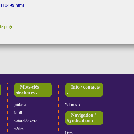
110499.html
de page
Mots-clés
Info / contacts
aléatoires :
:
patriarcat
Webmestre
famille
Navigation /
Syndication :
plafond de verre
médias
Liens