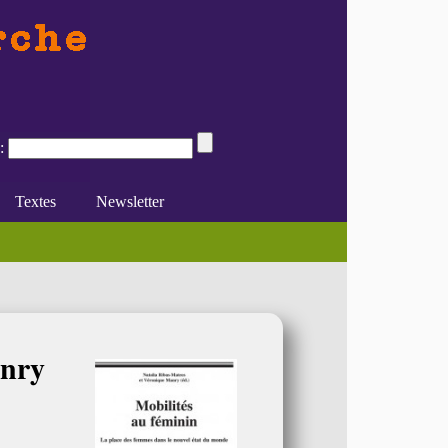
:
Textes
Newsletter
just (...)
e du féminisme
Divers
En ligne
anry