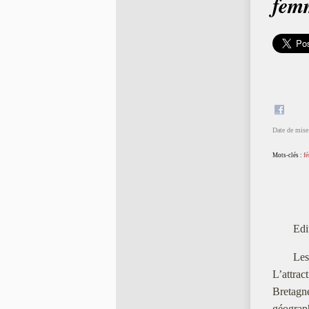
femm
Date de mise 
Mots-clés :
f
Edi
Les
L’attrac
Bretagn
géograp