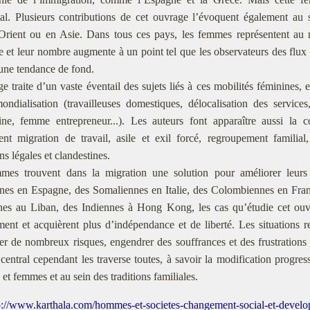
al. Plusieurs contributions de cet ouvrage l’évoquent également au su
rient ou en Asie. Dans tous ces pays, les femmes représentent au 
e et leur nombre augmente à un point tel que les observateurs des flux
ne tendance de fond.
e traite d’un vaste éventail des sujets liés à ces mobilités féminines,
mondialisation (travailleuses domestiques, délocalisation des servi
tine, femme entrepreneur...). Les auteurs font apparaître aussi la c
nt migration de travail, asile et exil forcé, regroupement familial, 
ns légales et clandestines.
mes trouvent dans la migration une solution pour améliorer leurs 
nes en Espagne, des Somaliennes en Italie, des Colombiennes en Fran
ines au Liban, des Indiennes à Hong Kong, les cas qu’étudie cet o
ment et acquièrent plus d’indépendance et de liberté. Les situations r
r de nombreux risques, engendrer des souffrances et des frustrations 
central cependant les traverse toutes, à savoir la modification progress
t femmes et au sein des traditions familiales.
p://www.karthala.com/hommes-et-societes-changement-social-et-develo