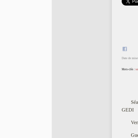
Date de mise 
Mots-clés :
s
Séa
GEDI
Ven
Gue