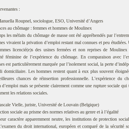
ervenantes :
anuella Roupnel, sociologue, ESO, Université d’Angers
nces au chômage : femmes et hommes de Moulinex
s les méfaits du chômage de masse ont été appréhendés par l’entrem
es vivaient la privation d’emploi restant mal connues et peu étudiée
emmes licencié(e)s des usines fermées et non reprises de Moulinex 
ité féminine de l’expérience du chômage. En comparaison avec l’e
es est particulièrement marquée par l’isolement social, la perte d’indép
pli domiciliaire. Les hommes restent quant à eux plus souvent éloigne
illeures chances de réinsertion professionnelle. L’expérience du ch
n d’emploi mais se présente clairement comme une rupture sociale qu
ment les relations sociales.
ascale Vielle, juriste, Université de Louvain (Belgique)
tion sociale au prisme des normes relatives au genre et à l’égalité
leur caractère apparemment neutre, les institutions de protection social
’examen du droit international, européen et comparé de la sécurité 