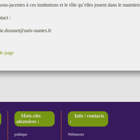
us-jacentes à ces institutions et le rôle qu’elles jouent dans le maintien 
tact :
ie.dussuet@univ-nantes.fr
de page
Mots-clés
Info / contacts
aléatoires :
:
politique
Webmestre