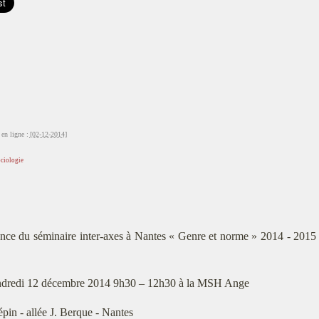
en ligne :
[02-12-2014]
ociologie
nce du séminaire inter-axes à Nantes « Genre et norme » 2014 - 2015 d
dredi 12 décembre 2014 9h30 – 12h30 à la MSH Ange
́pin - allée J. Berque - Nantes