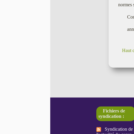
normes so
Con
ann
Haut 
Fichiers de
syndication :
Syndication de