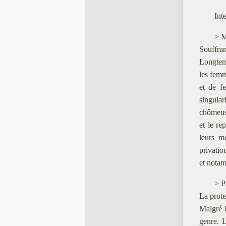
Int
> M
Souffra
Longtemp
les femm
et de f
singular
chômeus
et le re
leurs me
privatio
et notam
> P
La protec
Malgré 
genre. L