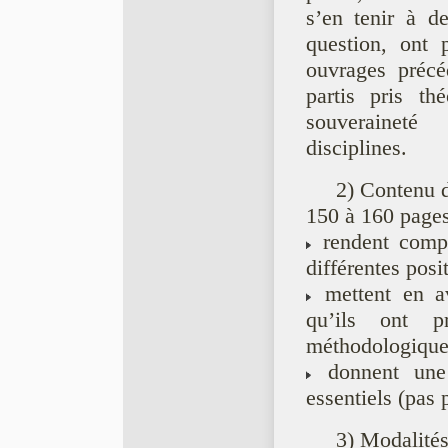
s’en tenir à d
question, ont 
ouvrages précéd
partis pris th
souveraineté
disciplines.
2) Contenu 
150 à 160 pages
rendent compt
différentes posi
mettent en av
qu’ils ont p
méthodologique
donnent une 
essentiels (pas 
3) Modalité