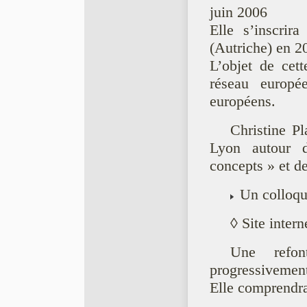
juin 2006
Elle s’inscrir
(Autriche) en 2
L’objet de cett
réseau europ
européens.
Christine Pl
Lyon autour d
concepts » et de
Un colloque
◊ Site intern
Une refo
progressivement 
Elle comprendra