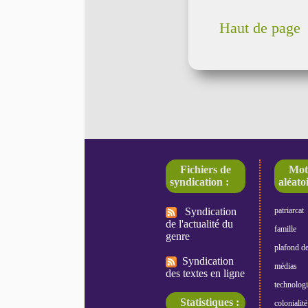
Haut de page
Fichiers de
Mot
syndication :
aléatoi
Syndication
patriarcat
de l'actualité du
famille
genre
plafond de
Syndication
médias
des textes en ligne
technologi
Statistiques :
colonialité