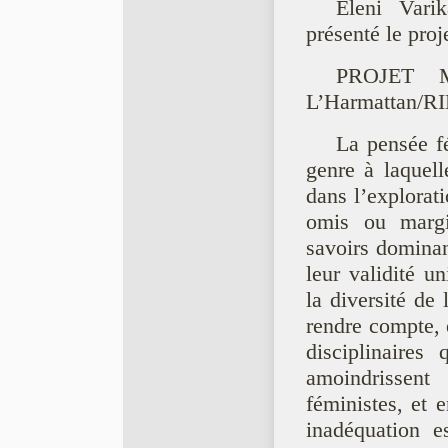
Eleni Vari
présenté le proj
PROJET M
L’Harmattan/R
La pensée fé
genre à laquell
dans l’explorat
omis ou margin
savoirs dominan
leur validité u
la diversité de
rendre compte, 
disciplinaires 
amoindrissent
féministes, et e
inadéquation es