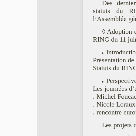
Des dernie
statuts du R
l’Assemblée gé
◊ Adoption d
RING du 11 jui
Introducti
Présentation de
Statuts du RIN
Perspectiv
Les journées d’é
. Michel Foucau
. Nicole Loraux
. rencontre eur
Les projets 