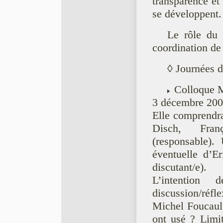
transparence et 
se développent.
Le rôle du 
coordination de
◊ Journées d
Colloque M
3 décembre 20
Elle comprendra
Disch, Fran
(responsable).
éventuelle d’Er
discutant/e).
L’intention
discussion/réf
Michel Foucault
ont usé ? Limi