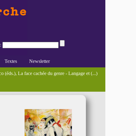
:
Textes
Newsletter
Major Works in (...)
ontraintes...
 (éds.), La face cachée du genre - Langage et (...)
e du féminisme
Divers
En ligne