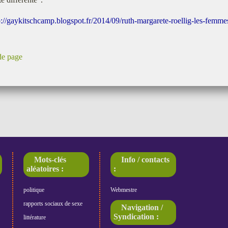
p://gaykitschcamp.blogspot.fr/2014/09/ruth-margarete-roellig-les-femme
de page
Mots-clés
Info / contacts
aléatoires :
:
politique
Webmestre
rapports sociaux de sexe
Navigation /
Syndication :
littérature