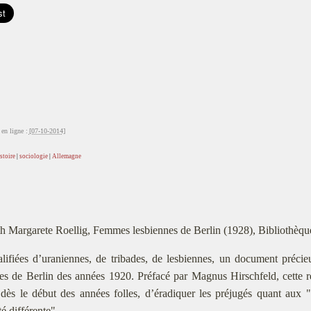
en ligne :
[07-10-2014]
stoire
|
sociologie
|
Allemagne
h Margarete Roellig, Femmes lesbiennes de Berlin (1928), Bibliothèq
lifiées d’uraniennes, de tribades, de lesbiennes, un document précie
es de Berlin des années 1920. Préfacé par Magnus Hirschfeld, cette ré
 dès le début des années folles, d’éradiquer les préjugés quant aux "
té différente".