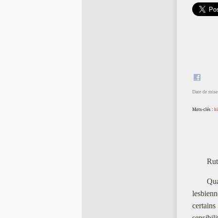
Date de mise 
Mots-clés :
hi
Rut
Qua
lesbienn
certains
sensibili