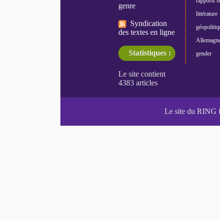
rapports s
genre
littérature
Syndication
géopolitiq
des textes en ligne
Allemagn
Statistiques :
gender
Le site du RING 