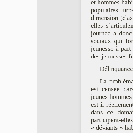
et hommes habit
populaires urb
dimension (clas
elles s’articul
journée a donc 
sociaux qui fon
jeunesse à part
des jeunesses fr
Délinquance
La problémat
est censée car
jeunes hommes é
est-il réellemen
dans ce domai
participent-el
« déviants » ha