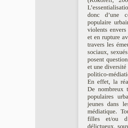
(Kokoreff, 20
L’essentialisat
donc d’une co
populaire urba
violents envers
et en rupture a
travers les éme
sociaux, sexués
posent question
et une diversité
politico-médiat
En effet, la ré
De nombreux tr
populaires urb
jeunes dans l
médiatique. To
filles et/ou 
délictueux, sou