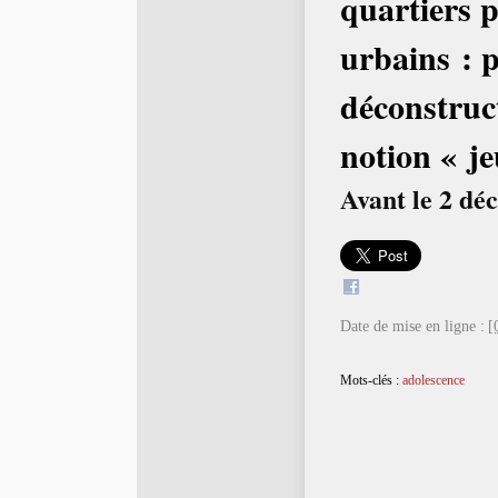
quartiers 
urbains : 
déconstruc
notion « je
Avant le 2 déc
Date de mise en ligne :
[
Mots-clés :
adolescence