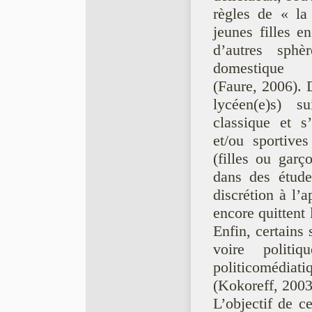
règles de « la
jeunes filles e
d’autres sph
domestique
(Faure, 2006). 
lycéen(e)s) s
classique et s
et/ou sportive
(filles ou garç
dans des études
discrétion à l’a
encore quittent 
Enfin, certains
voire politi
politicomédiat
(Kokoreff, 2003
L’objectif de ce