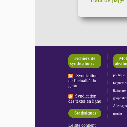
Haut de page
Fichiers de
Mot
syndication :
aléatoi
Syndication
politique
de l'actualité du
rapports s
genre
littérature
Syndication
géopolitiq
des textes en ligne
Allemagn
Statistiques :
gender