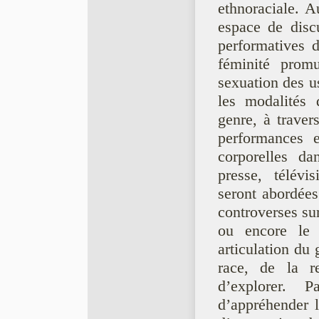
ethnoraciale. A
espace de discu
performatives 
féminité prom
sexuation des u
les modalités 
genre, à traver
performances e
corporelles da
presse, télév
seront abordées
controverses sur
ou encore le 
articulation du 
race, de la re
d’explorer. 
d’appréhender l