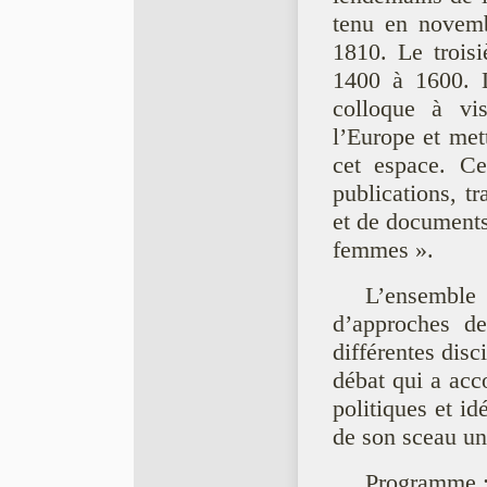
tenu en novemb
1810. Le trois
1400 à 1600. 
colloque à vis
l’Europe et mett
cet espace. Ce
publications, tr
et de documents
femmes ».
L’ensemble 
d’approches de
différentes dis
débat qui a acc
politiques et i
de son sceau un
Programme 