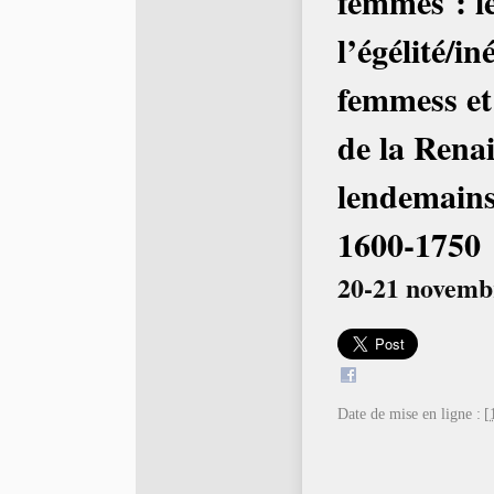
femmes : le
l’égélité/in
femmess et
de la Rena
lendemains 
1600-1750
20-21 novembr
Date de mise en ligne :
[