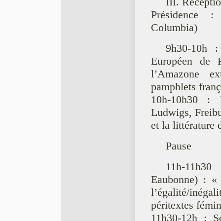
III. Récepti
Présidence :
Columbia)
9h30-10h : 
Européen de 
l’Amazone ex
pamphlets franç
10h-10h30 : 
Ludwigs, Freibu
et la littérature
Pause
11h-11h30 
Eaubonne) : « 
l’égalité/iné
péritextes fémi
11h30-12h : S