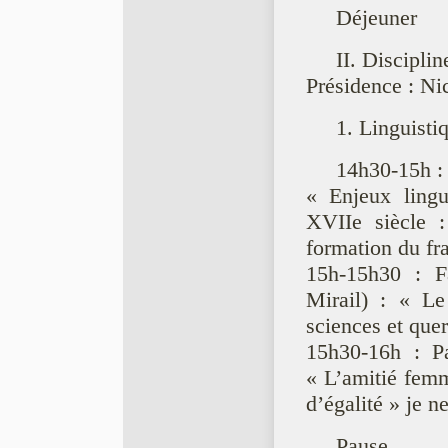
Déjeuner
II. Discipli
Présidence : Ni
1. Linguisti
14h30-15h : 
« Enjeux lingu
XVIIe siècle :
formation du fr
15h-15h30 : F
Mirail) : « Le
sciences et que
15h30-16h : Pa
« L’amitié fem
d’égalité » je n
Pause