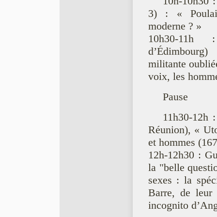
10h-10h30 :
3) : « Poula
moderne ? »
10h30-11h :
d’Édimbourg)
militante oublié
voix, les homme
Pause
11h30-12h :
Réunion), « Uto
et hommes (167
12h-12h30 : Guy
la "belle questi
sexes : la spéc
Barre, de leur 
incognito d’Ang