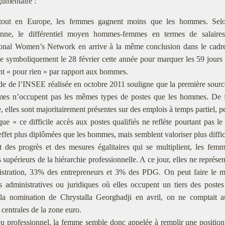
umentaire :
tout en Europe, les femmes gagnent moins que les hommes. Selo
nne, le différentiel moyen hommes-femmes en termes de salair
onal Women’s Network en arrive à la même conclusion dans le cadre d
e symboliquement le 28 février cette année pour marquer les 59 jours
ent « pour rien » par rapport aux hommes.
e de l’INSEE réalisée en octobre 2011 souligne que la première source d
mes n’occupent pas les mêmes types de postes que les hommes. De f
, elles sont majoritairement présentes sur des emplois à temps partiel,
que « ce difficile accès aux postes qualifiés ne reflète pourtant pas 
effet plus diplômées que les hommes, mais semblent valoriser plus diffi
 des progrès et des mesures égalitaires qui se multiplient, les femm
 supérieurs de la hiérarchie professionnelle. A ce jour, elles ne repré
istration, 33% des entrepreneurs et 3% des PDG. On peut faire le m
s administratives ou juridiques où elles occupent un tiers des poste
 la nomination de Chrystalla Georghadji en avril, on ne comptait 
centrales de la zone euro.
u professionnel, la femme semble donc appelée à remplir une position 