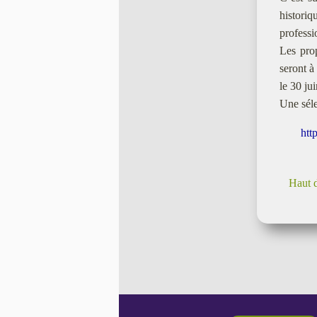
historiq
professi
Les pro
seront à
le 30 ju
Une séle
htt
Haut 