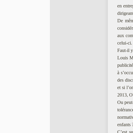
en entre
dirigean
De même
considér
aux cont
celui-ci.
Faut-il 
Louis Ma
publicit
à s’occu
des disc
et si l’
2013, Ob
Ou peut-
toléranc
normativ
enfants 
C’est su