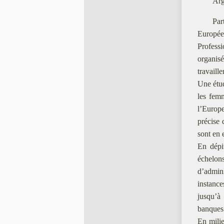
Arg
Par
Europée
Professi
organisé
travaill
Une étud
les fem
l’Europe
précise 
sont en 
En dépit
échelons
d’admin
instance
jusqu’à
banques 
En milie