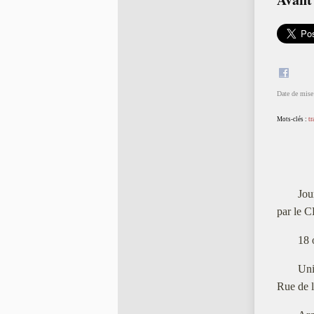
Date de mise 
Mots-clés :
tr
Jou
par le 
18 
Uni
Rue de l