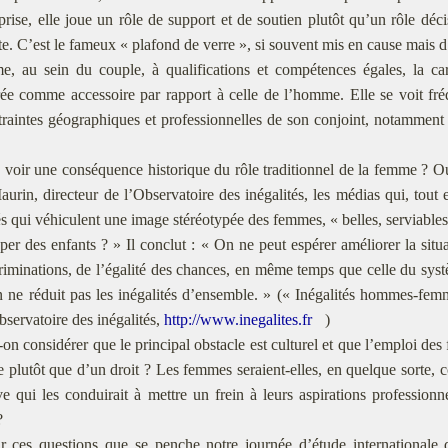
prise, elle joue un rôle de support et de soutien plutôt qu’un rôle déci
te. C’est le fameux « plafond de verre », si souvent mis en cause mais
, au sein du couple, à qualifications et compétences égales, la ca
ée comme accessoire par rapport à celle de l’homme. Elle se voit fr
raintes géographiques et professionnelles de son conjoint, notammen
y voir une conséquence historique du rôle traditionnel de la femme ? O
urin, directeur de l’Observatoire des inégalités, les médias qui, tout 
és qui véhiculent une image stéréotypée des femmes, « belles, serviables
per des enfants ? » Il conclut : « On ne peut espérer améliorer la sit
riminations, de l’égalité des chances, en même temps que celle du sys
on ne réduit pas les inégalités d’ensemble. » (« Inégalités hommes-femm
servatoire des inégalités,
http://www.inegalites.fr
)
on considérer que le principal obstacle est culturel et que l’emploi des
e plutôt que d’un droit ? Les femmes seraient-elles, en quelque sorte, 
e qui les conduirait à mettre un frein à leurs aspirations professionne
?
r ces questions que se penche notre journée d’étude internationale qu