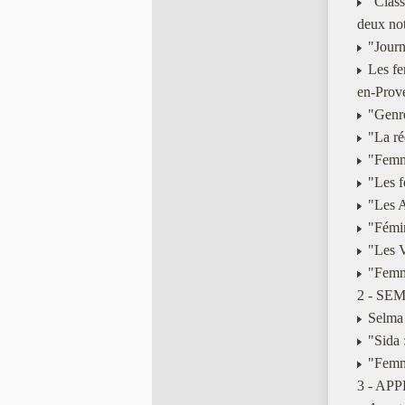
"Class
deux not
"Journé
Les fe
en-Prov
"Genre
"La ré
"Femme
"Les f
"Les As
"Fémini
"Les Vi
"Femme
2 - SE
Selma 
"Sida :
"Femme
3 - AP