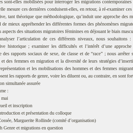
s sont-elles mobilisées pour interroger les migrations contemporaines 
lle mesure ces dernières conduisent-elles, en retour, à ré-examiner ces
ive, tant théorique que méthodologique, qu’induit une approche des m
il de mieux appréhender les différentes formes des phénomènes migra
s aspects des situations migratoires féminines en déjouant le biais mascu
analyser l’articulation de ces différents niveaux, nous souhaitons 
ive historique ; examiner les difficultés et l’intérêt d’une approch
e des rapports sociaux de sexe, de classe et de “race” ; nous arrêter s
t des femmes en migration et la diversité de leurs stratégies d’inserti
représentation et les mobilisations des hommes et des femmes migrant-
ent les rapports de genre, voire les diluent ou, au contraire, en sont f
on simultanée assurée
me :
9 mai
ueil et inscription
ntroduction et présentation du colloque
ossée, Marguerite Rollinde (comité d’organisation)
h Genre et migrations en question