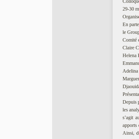
Colloque
29-30 ma
Organis
En part
le Group
Comité d
Claire C
Helena 
Emmanue
Adelina 
Margueri
Djaouida
Présenta
Depuis p
les anal
s’agit a
apports 
Ainsi, d