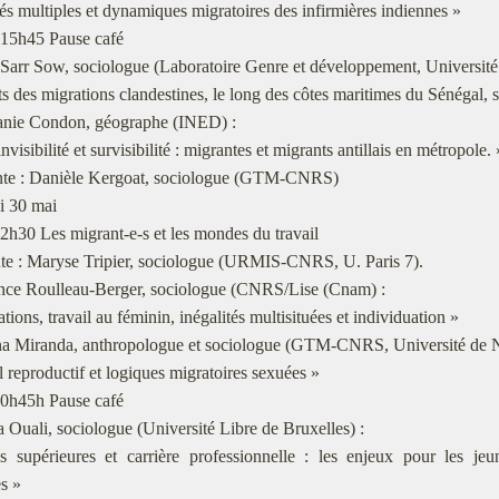
tés multiples et dynamiques migratoires des infirmières indiennes »
-15h45 Pause café
Sarr Sow, sociologue (Laboratoire Genre et développement, Universit
s des migrations clandestines, le long des côtes maritimes du Sénégal, s
anie Condon, géographe (INED) :
nvisibilité et survisibilité : migrantes et migrants antillais en métropole. 
nte : Danièle Kergoat, sociologue (GTM-CNRS)
i 30 mai
2h30 Les migrant-e-s et les mondes du travail
nte : Maryse Tripier, sociologue (URMIS-CNRS, U. Paris 7).
nce Roulleau-Berger, sociologue (CNRS/Lise (Cnam) :
ations, travail au féminin, inégalités multisituées et individuation »
na Miranda, anthropologue et sociologue (GTM-CNRS, Université de N
l reproductif et logiques migratoires sexuées »
0h45h Pause café
 Ouali, sociologue (Université Libre de Bruxelles) :
s supérieures et carrière professionnelle : les enjeux pour les j
s »