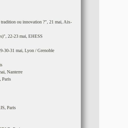
radition ou innovation ?", 21 mai, Aix-
les)", 22-23 mai, EHESS
29-30-31 mai, Lyon / Grenoble
is
mai, Nanterre
 Paris
IS, Paris