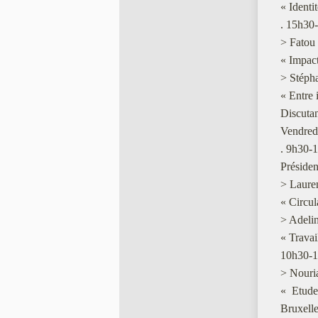
« Identi
. 15h30
> Fatou 
« Impact
> Stéph
« Entre i
Discuta
Vendred
. 9h30-1
Préside
> Laure
« Circul
> Adeli
« Travai
10h30-1
> Nouria
« Etude
Bruxelle