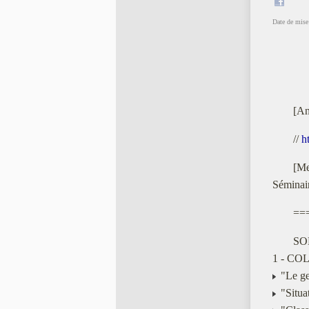
Date de mise 
[An
//
h
[Me
Séminai
==
SO
1 - CO
"Le ge
"Situat