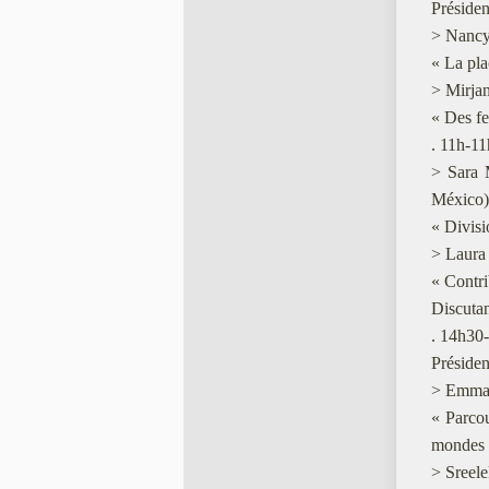
Préside
> Nancy
« La pla
> Mirjan
« Des fe
. 11h-11
> Sara 
México)
« Divisi
> Laura
« Contri
Discuta
. 14h30-
Présiden
> Emman
« Parcou
mondes d
> Sreel