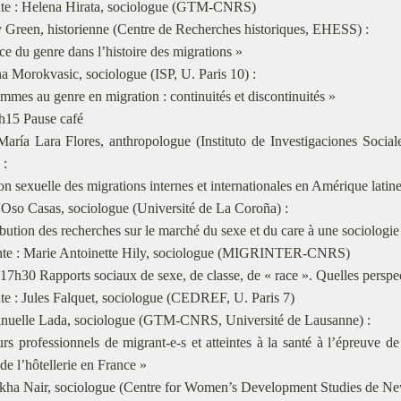
nte : Helena Hirata, sociologue (GTM-CNRS)
 Green, historienne (Centre de Recherches historiques, EHESS) :
ce du genre dans l’histoire des migrations »
a Morokvasic, sociologue (ISP, U. Paris 10) :
mmes au genre en migration : continuités et discontinuités »
h15 Pause café
María Lara Flores, anthropologue (Instituto de Investigaciones Soci
 :
on sexuelle des migrations internes et internationales en Amérique latin
 Oso Casas, sociologue (Université de La Coroña) :
bution des recherches sur le marché du sexe et du care à une sociologie
nte : Marie Antoinette Hily, sociologue (MIGRINTER-CNRS)
17h30 Rapports sociaux de sexe, de classe, de « race ». Quelles perspe
te : Jules Falquet, sociologue (CEDREF, U. Paris 7)
uelle Lada, sociologue (GTM-CNRS, Université de Lausanne) :
rs professionnels de migrant-e-s et atteintes à la santé à l’épreuve de
e l’hôtellerie en France »
ekha Nair, sociologue (Centre for Women’s Development Studies de Ne