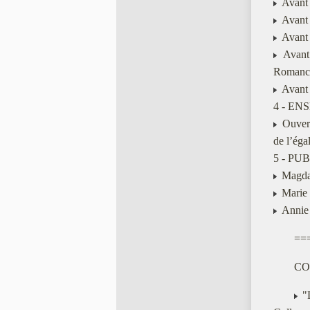
Avant 
Avant 
Avant 
Avant 
Romance
Avant 
4 - EN
Ouvert
de l’égal
5 - PU
Magdal
Marie B
Annie 
==
CO
"L