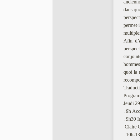
ancienne
dans que
perspect
permet-
multiple
Afin d’
perspect
conjoint
hommes e
quoi la 
recompos
Traducti
Program
Jeudi 2
. 9h Acc
. 9h30 I
Claire C
. 10h-13