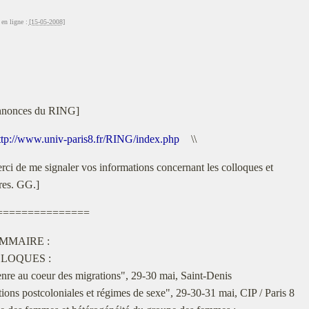
en ligne :
[15-05-2008]
nonces du RING]
ttp://www.univ-paris8.fr/RING/index.php
\\
rci de me signaler vos informations concernant les colloques et
res. GG.]
===============
MMAIRE :
LLOQUES :
nre au coeur des migrations", 29-30 mai, Saint-Denis
ions postcoloniales et régimes de sexe", 29-30-31 mai, CIP / Paris 8