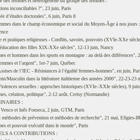
e des femmes et hétérogénéité du groupe des femmes :
ions inconciliables ?", 23 juin, Paris
e d’études doctorales", 6 juin, Paris 8
mmes dans le champ économique et social du Moyen-Âge à nos jours : t
ence
 et pratiques religieuses - Conflits, savoirs, pouvoirs (XVIe-XXe sièc
éducation des filles XIX-XXe siècles", 12-13 juin, Nancy
s et hommes dans les sports en montagne : au delà des différences", 
emmes et l’argent", 1er-7 juin, Québec
sises de l’IEC - Résistances à l’égalité femmes-hommes", en juin, Par
n/Masculin dans la littérature italitienne des années 2000", 22-23-23 
olences sexuelles : approches historiques (XVIe–XXIe siècles), 9 juin,
s, création, politique", 2-12 août, Cerisy (Normandie)
MINAIRES :
Venco et Inês Fonseca, 2 juin, GTM, Paris
 méthodes de prévention et méthodes de recherche", 21 mai, Efigies-IR
s et pouvoir exécutif dans le monde", Paris
PELS A CONTRIBUTIONS :