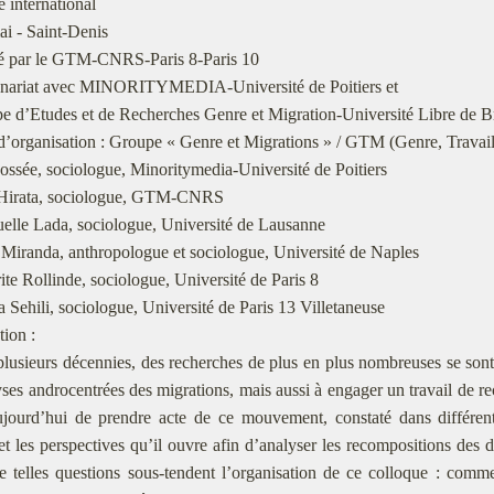
 international
i - Saint-Denis
é par le GTM-CNRS-Paris 8-Paris 10
enariat avec MINORITYMEDIA-Université de Poitiers et
e d’Etudes et de Recherches Genre et Migration-Université Libre de B
’organisation : Groupe « Genre et Migrations » / GTM (Genre, Travail
ossée, sociologue, Minoritymedia-Université de Poitiers
Hirata, sociologue, GTM-CNRS
lle Lada, sociologue, Université de Lausanne
Miranda, anthropologue et sociologue, Université de Naples
te Rollinde, sociologue, Université de Paris 8
 Sehili, sociologue, Université de Paris 13 Villetaneuse
tion :
lusieurs décennies, des recherches de plus en plus nombreuses se sont
yses androcentrées des migrations, mais aussi à engager un travail de re
ujourd’hui de prendre acte de ce mouvement, constaté dans différent
et les perspectives qu’il ouvre afin d’analyser les recompositions de
e telles questions sous-tendent l’organisation de ce colloque : comme