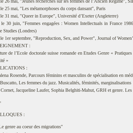
le 26 mai, "Jeunes recherches sur les femmes de l’Ancien Régime", S
le 25 mai, "Les métamorphoses du corps dansant", Paris
le 31 mai, "Queer in Europe", Université d’Exeter (Angleterre)
le 30 juin, "Femmes engagées : Women Intellectuals in France 1986 
 Studies (Londres)
le 1er septembre, "Reproduction, Sex, and Power", Journal of Women’
SEIGNEMENT :
ure de l’Ecole doctorale suisse romande en Etudes Genre « Pratiques e
ité »
BLICATIONS :
ena Rosende, Parcours féminins et masculins de spécialisation en méd
uscatto, Les femmes du jazz. Musicalités, féminités, marginalisations
Cornet, Jacqueline Laufer, Sophia Belghiti-Mahut, GRH et genre. Les
=
LLOQUES :
e genre au coeur des migrations"