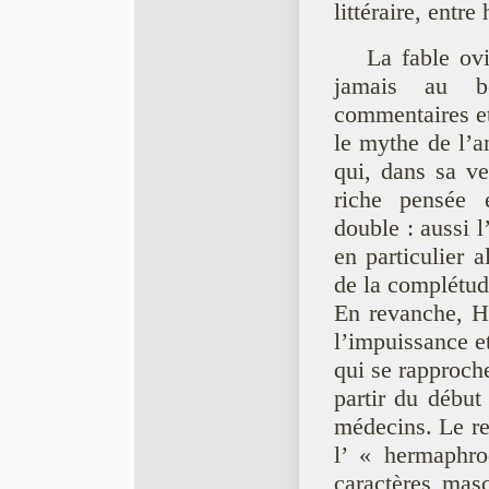
littéraire, entre
La fable ov
jamais au b
commentaires et
le mythe de l’a
qui, dans sa ve
riche pensée 
double : aussi 
en particulier 
de la complétud
En revanche, He
l’impuissance et
qui se rapproch
partir du début
médecins. Le ref
l’ « hermaphrod
caractères masc