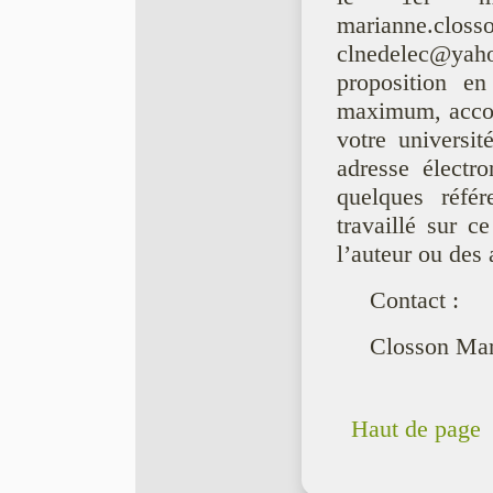
marianne.closs
clnedelec@yah
proposition en
maximum, accom
votre universit
adresse électr
quelques référ
travaillé sur c
l’auteur ou des 
Contact :
Closson Mar
Haut de page