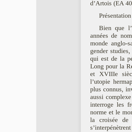
d’Artois (EA 40
Présentation
Bien que l’
années de nomb
monde anglo-sa
gender studies,
qui est de la p
Long pour la Re
et XVIIIe sièc
l’utopie hermap
plus connus, inv
aussi complexe 
interroge les f
norme et le mons
la croisée de
s’interpénètrent