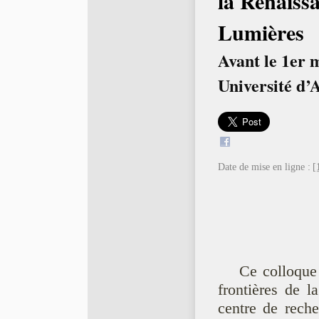
la Renaiss
Lumières
Avant le 1er 
Université d’A
Date de mise en ligne :
[
Ce colloque 
frontières de l
centre de reche