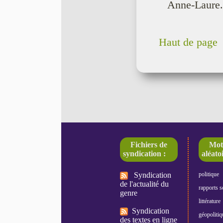
Anne-Laure.
Haut de page
Fichiers de
Mot
syndication :
aléatoi
Syndication
politique
de l'actualité du
rapports s
genre
littérature
Syndication
géopolitiq
des textes en ligne