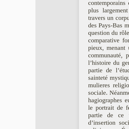
contemporains q
plus largemen
travers un corp
des Pays-Bas mé
question du rôl
comparative fo
pieux, menant 
communauté, pe
l’histoire du ge
partie de l’étu
sainteté mystiq
mulieres religi
sociale. Néanmoi
hagiographes e
le portrait de
partie de ce t
d’insertion so