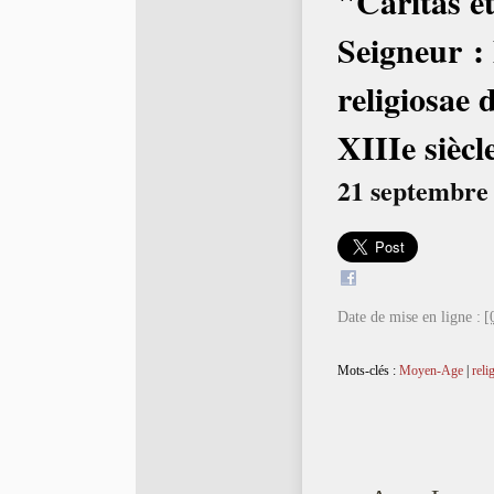
"Caritas et
Seigneur : 
religiosae
XIIIe siècl
21 septembre 
Date de mise en ligne :
[
Mots-clés :
Moyen-Age
|
reli