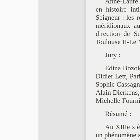
Anne-Laure M
en histoire int
Seigneur : les 
méridionaux au
direction de S
Toulouse II-Le 
Jury :
Edina Bozoky
Didier Lett, Par
Sophie Cassagn
Alain Dierkens,
Michelle Fourni
Résumé :
Au XIIIe siè
un phénomène sp