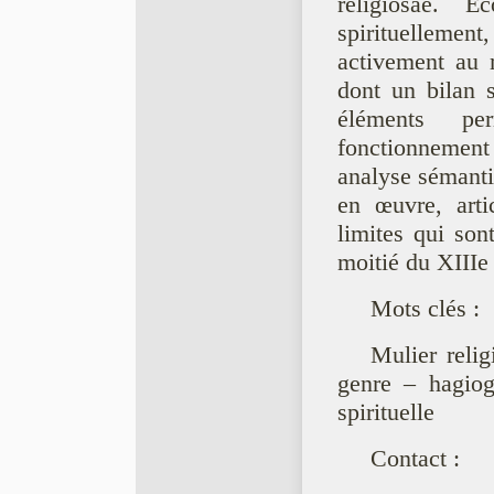
religiosae. É
spirituellement,
activement au m
dont un bilan s
éléments pe
fonctionnement 
analyse sémantiq
en œuvre, arti
limites qui son
moitié du XIIIe 
Mots clés :
Mulier reli
genre – hagiogr
spirituelle
Contact :