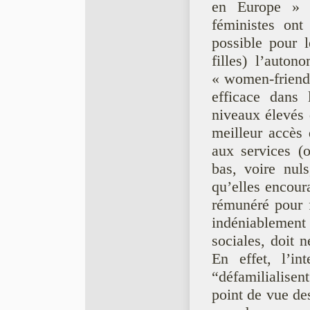
en Europe » U
féministes ont
possible pour l
filles) l’auton
« women-friendl
efficace dans 
niveaux élevés 
meilleur accès 
aux services (o
bas, voire nuls
qu’elles encoura
rémunéré pour
indéniablemen
sociales, doit n
En effet, l’in
“défamilialisen
point de vue des