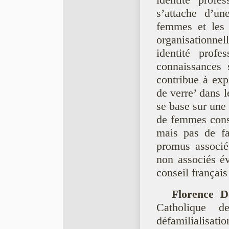
identité profe
s’attache d’u
femmes et les 
organisationnel
identité profe
connaissances s
contribue à exp
de verre’ dans l
se base sur une 
de femmes consul
mais pas de fac
promus associé.
non associés e
conseil françai
Florence D
Catholique
défamilialisati