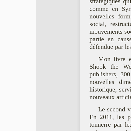
stratégiques qu
comme en Syri
nouvelles form
social, restruc
mouvements soci
partie en caus
défendue par les
Mon livre 
Shook the Wo
publishers, 300
nouvelles dim
historique, serv
nouveaux articl
Le second vo
En 2011, les p
tonnerre par le