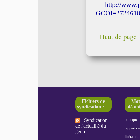
http://www.p
GCOI=2724610
Haut de page
Fichiers de
Mot
syndication :
aléatoi
Syndication
politique
de l'actualité du
rapports s
genre
littérature