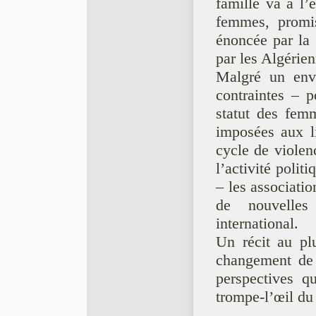
famille va à l’
femmes, promis
énoncée par la C
par les Algérien
Malgré un envi
contraintes – p
statut des femm
imposées aux li
cycle de violen
l’activité poli
– les associati
de nouvelles
international.
Un récit au pl
changement de l
perspectives q
trompe-l’œil du