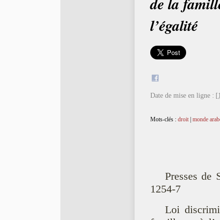
de la famill
l’égalité
Date de mise en ligne :
[
Mots-clés :
droit
|
monde arab
Presses de 
1254-7
Loi discrim