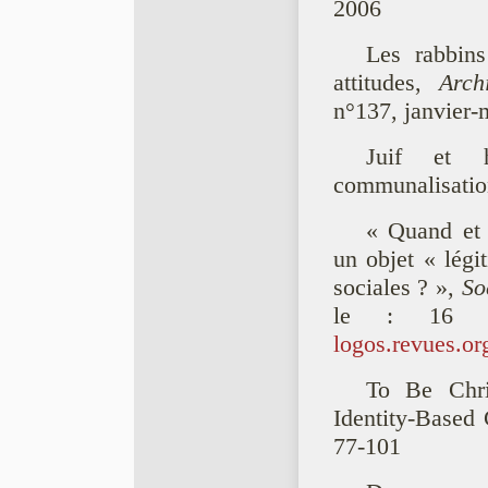
2006
Les rabbins
attitudes,
Arch
n°137, janvier-
Juif et ho
communalisati
« Quand et 
un objet « légi
sociales ? »,
So
le : 16 
logos.revues.o
To Be Chr
Identity-Based
77-101