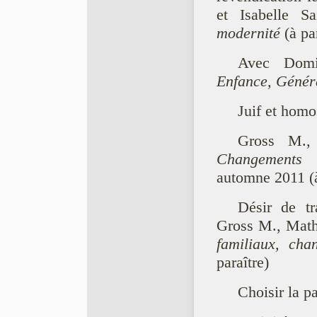
et Isabelle S
modernité
(à pa
Avec Domi
Enfance, Génér
Juif et homo
Gross M., 
Changements f
automne 2011 (à
Désir de tr
Gross M., Mathi
familiaux, cha
paraître)
Choisir la p