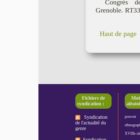
Congrès de
Grenoble. RT33, 
Haut de page
Fichiers de
Mot
syndication :
aléatoi
Syndication
pouvoir
de l'actualité du
ethnograp
genre
XVIIIe siè
Syndication