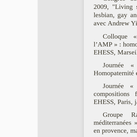
2009, "Living s
lesbian, gay an
avec Andrew Y
Colloque «
l’AMP » : homop
EHESS, Marseil
Journée «
Homopaternité 
Journée « 
compositions f
EHESS, Paris, j
Groupe R
méditerranées 
en provence, m