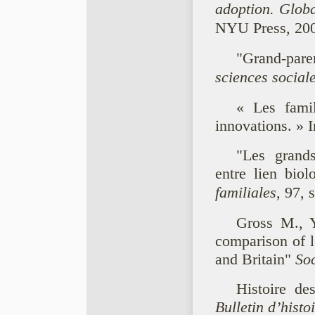
adoption. Global
NYU Press, 20
"Grand-pare
sciences sociale
« Les famil
innovations. » 
"Les grands
entre lien biol
familiales,
97, 
Gross M., Y
comparison of l
and Britain"
So
Histoire de
Bulletin d’histo