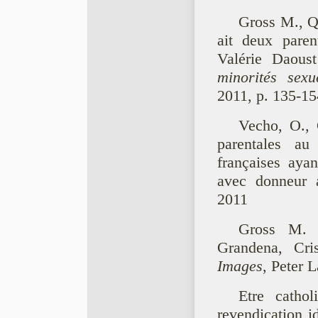
Gross M., Q
ait deux pare
Valérie Daous
minorités sexu
2011, p. 135-15
Vecho, O., 
parentales a
françaises ayan
avec donneur
2011
Gross M. «
Grandena, Cri
Images
, Peter 
Etre catho
revendication i