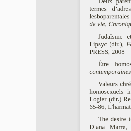
Deux paren
termes d’adre
lesboparentales
de vie, Chroniq
Judaïsme e
Lipsyc (dir.),
F
PRESS, 2008
Être homo
contemporaine
Valeurs chré
homosexuels i
Logier (dir.) R
65-86, L'harmat
The desire 
Diana Marre, 