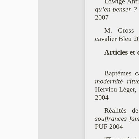
Edwige Anti
qu’en penser ?
2007
M. Gros
cavalier Bleu 2
Articles et 
Baptêmes ca
modernité ritue
Hervieu-Léger,
2004
Réalités d
souffrances fam
PUF 2004