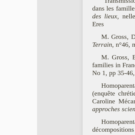
"Transmissi
dans les famill
des lieux
, nell
Eres
M. Gross, Dé
Terrain
, n°46, 
M. Gross, B
families in Fra
No 1, pp 35-46
Homoparent
(enquête chrét
Caroline Mécar
approches scient
Homoparen
décompositions