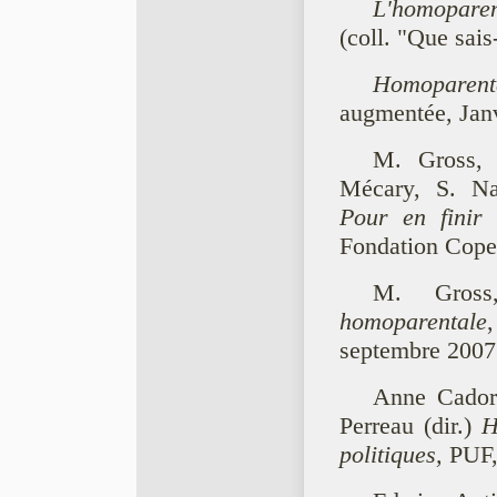
L'homoparen
(coll. "Que sais
Homoparenta
augmentée, Janv
M. Gross, 
Mécary, S. 
Pour en finir 
Fondation Coper
M. Gros
homoparentale
septembre 2007
Anne Cadore
Perreau (dir.)
H
politiques,
PUF,