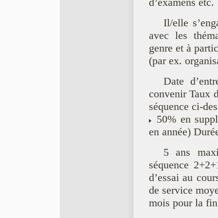
d’examens etc.
Il/elle s’en
avec les théma
genre et à parti
(par ex. organis
Date d’entr
convenir Taux d’
séquence ci-de
50% en supplé
en année) Duré
5 ans maxi
séquence 2+2+1
d’essai au cours
de service moyen
mois pour la fi