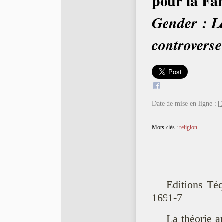
pour la Fam
Gender : L
controverse
Date de mise en ligne :
[
Mots-clés :
religion
Editions Té
1691-7
La théorie a