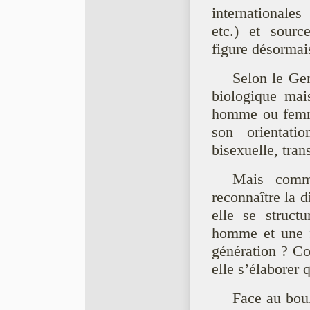
international
etc.) et sourc
figure désormai
Selon le Gen
biologique mai
homme ou femme
son orientatio
bisexuelle, tran
Mais comme
reconnaître la 
elle se struct
homme et une fe
génération ? Co
elle s’élaborer 
Face au boul