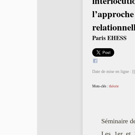
interlocuti
l’approche
relationnel
Paris EHESS
Date de mise en ligne :
[
Mots-clés :
théorie
Séminaire d
Les 1er et