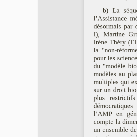
b) La séqu
l’Assistance m
désormais par q
I), Martine Gr
Irène Théry (E
la "non-réform
pour les science
du "modèle bioé
modèles au plan
multiples qui e
sur un droit bi
plus restrict
démocratiques 
l’AMP en géné
compte la dime
un ensemble de 