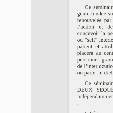
Ce séminair
genre fondée su
renouvelée par 
l’action et de
concevoir la p
ou "self" intér
patient et attr
placera au cent
personnes gramm
de l’interlocutio
on parle, le il/e
Ce séminair
DEUX SEQUEN
indépendamment
.