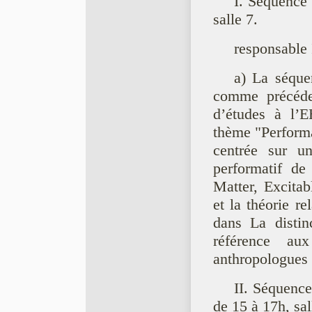
I. Séquence 
salle 7.
responsable 
a) La séquen
comme précéde
d’études à l’E
thème "Performat
centrée sur u
performatif de
Matter, Excitab
et la théorie r
dans La distin
référence au
anthropologues 
II. Séquenc
de 15 à 17h, sal