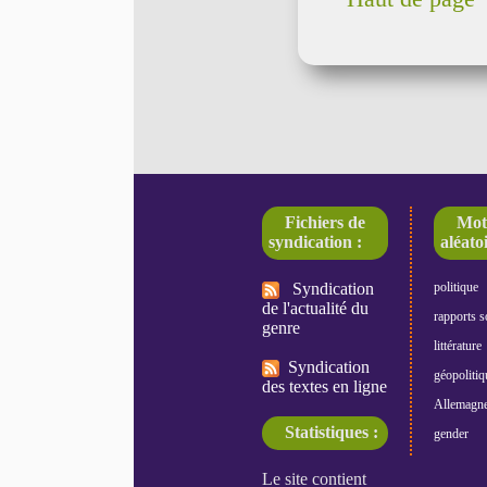
Fichiers de
Mot
syndication :
aléatoi
Syndication
politique
de l'actualité du
rapports s
genre
littérature
Syndication
géopolitiq
des textes en ligne
Allemagn
Statistiques :
gender