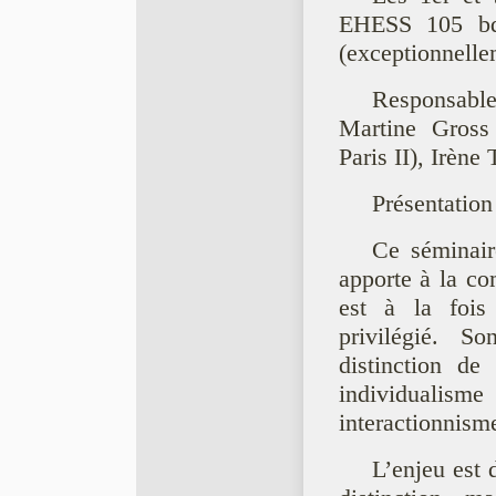
EHESS 105 bd
(exceptionnelle
Responsable
Martine Gross
Paris II), Irèn
Présentation
Ce séminair
apporte à la co
est à la fois
privilégié. S
distinction de
individualisme
interactionnisme
L’enjeu est 