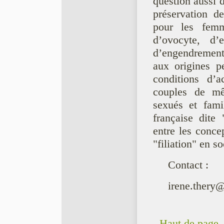
question aussi 
préservation de
pour les femm
d’ovocyte, d
d’engendrement
aux origines p
conditions d’
couples de mê
sexués et fami
française dite 
entre les conce
"filiation" en s
Contact :
irene.thery
Haut de page