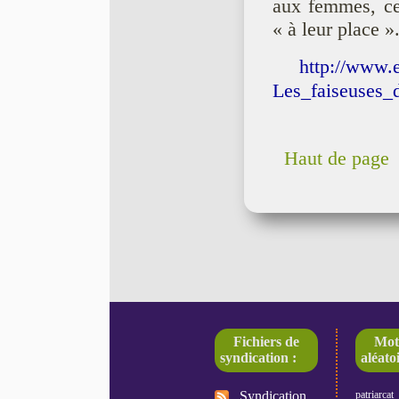
aux femmes, cel
« à leur place »
http://www.e
Les_faiseuses_
Haut de page
Fichiers de
Mot
syndication :
aléatoi
Syndication
patriarcat