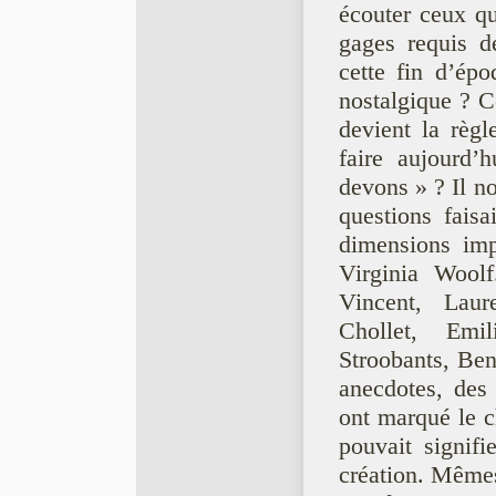
écouter ceux qu
gages requis d
cette fin d’ép
nostalgique ? 
devient la règ
faire aujourd’
devons » ? Il n
questions faisa
dimensions imp
Virginia Woolf
Vincent, Lau
Chollet, Emi
Stroobants, Ben
anecdotes, des
ont marqué le c
pouvait signifi
création. Mêmes 