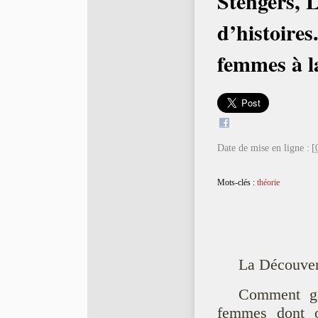
Stengers, L
d’histoires
femmes à l
Date de mise en ligne :
[
Mots-clés :
théorie
La Découver
Comment ga
femmes dont on