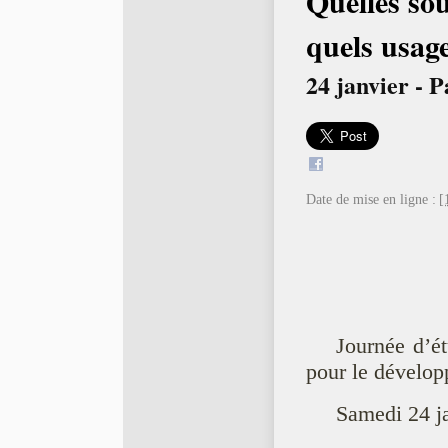
Quelles so
quels usag
24 janvier - P
Date de mise en ligne :
[
Journée d’é
pour le dévelop
Samedi 24 j