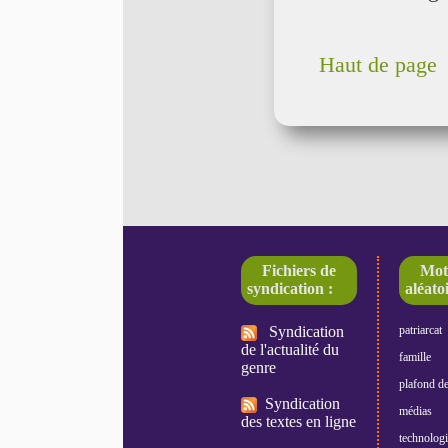
Haut de page
Fichiers de
Mot
syndication :
aléatoi
Syndication
patriarcat
de l'actualité du
famille
genre
plafond de
Syndication
médias
des textes en ligne
technologi