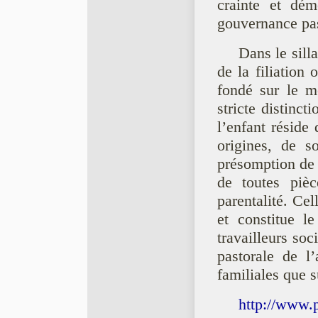
crainte et dém
gouvernance pas
Dans le sill
de la filiation
fondé sur le mo
stricte distinct
l’enfant réside 
origines, de s
présomption de 
de toutes piè
parentalité. Cel
et constitue l
travailleurs so
pastorale de l
familiales que s
http://www.