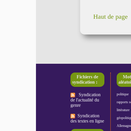
Haut de page
Fichiers de
Mot
syndication :
aléatoi
Syndication
politique
de l'actualité du
rapports s
genre
littérature
Syndication
géopolitiq
des textes en ligne
Allemagn