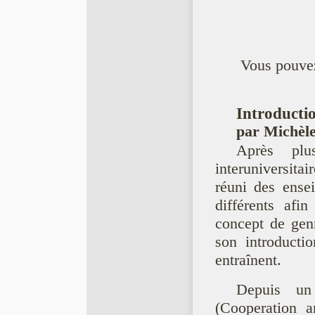
Vous pouvez
Introducti
par Michèle
Après plu
interuniversitai
réuni des ense
différents afi
concept de genr
son introducti
entraînent.
Depuis un
(Cooperation a