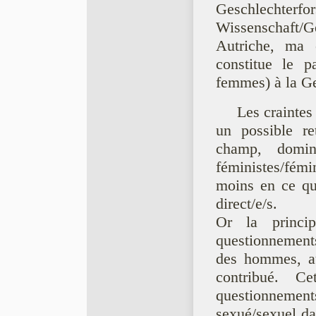
Geschlech
Wissenschaft/G
Autriche, ma c
constitue le p
femmes) à la Ge
Les craintes
un possible r
champ, domin
féministes/fém
moins en ce qui
direct/e/s.
Or la princip
questionnements
des hommes, au
contribué. C
questionnemen
sexué/sexuel da