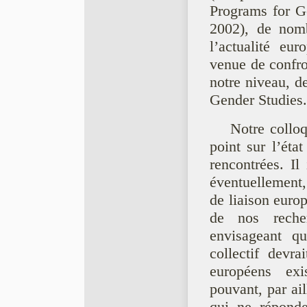
Programs for Ge
2002), de nomb
l’actualité eu
venue de confron
notre niveau, d
Gender Studies.
Notre collo
point sur l’éta
rencontrées. Il
éventuellement, 
de liaison euro
de nos recher
envisageant q
collectif devra
européens exis
pouvant, par ai