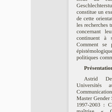
Geschlechterstu
constitue un ex
de cette orient
les recherches t
concernant leu
continuent à
Comment se pr
épistémologiq
politiques com
Présentatio
Astrid De
Universités
Communication 
Master Gender S
1997-2003 : Co
maîtrise « G