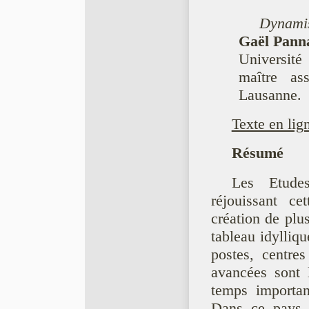
Dynamis
Gaël Panna
Universit
maître ass
Lausanne.
Texte en lig
Résumé
Les Etude
réjouissant ce
création de plus
tableau idylliqu
postes, centre
avancées sont l
temps importan
Dans ce pays f