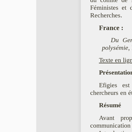
du comité de r
Féministes et 
Recherches.
France
:
Du Gen
polysémie
,
Texte en lig
Présentatio
Efigies est
chercheurs en ét
Résumé
Avant prop
communication