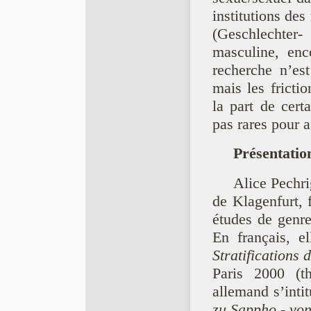
institutions des
(Geschlechter-
masculine, enc
recherche n’es
mais les fricti
la part de cert
pas rares pour a
Présentatio
Alice Pechri
de Klagenfurt, 
études de genre
En français, 
Stratifications 
Paris 2000 (t
allemand s’inti
zu Sappho - vo