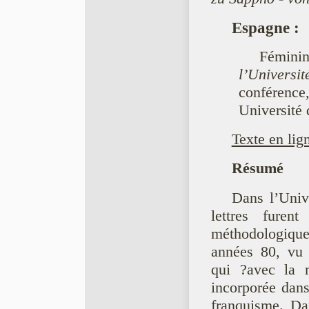
Espagne
:
Fémini
l’Universi
conférenc
Université 
Texte en lig
Résumé
Dans l’Unive
lettres furen
méthodologique
années 80, vu 
qui ?avec la m
incorporée dans
franquisme. Da