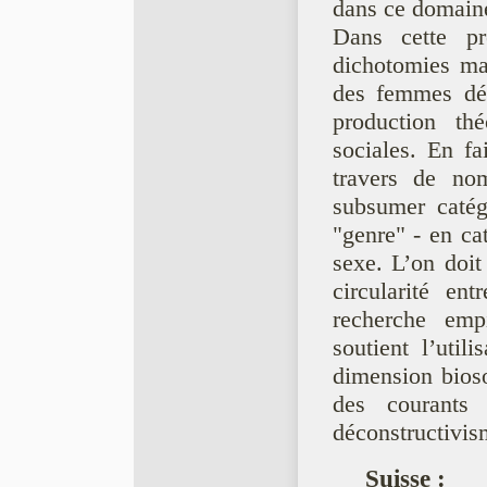
dans ce domain
Dans cette pré
dichotomies ma
des femmes dét
production th
sociales. En fa
travers de no
subsumer catég
"genre" - en ca
sexe. L’on doit
circularité en
recherche empi
soutient l’uti
dimension bioso
des courants 
déconstructivis
Suisse
: