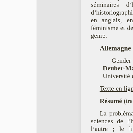
séminaires d
d’historiographi
en anglais, en
féminisme et des
genre.
Allemagne
Gende
Deuber-M
Université
Texte en lig
Résumé
(tra
La probléma
sciences de l’
l’autre ; le l