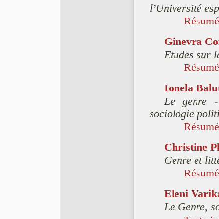
l’Université es
Résumé
Ginevra Con
Etudes sur l
Résumé
Ionela Balu
Le genre -
sociologie polit
Résumé
Christine P
Genre et lit
Résumé
Eleni Varik
Le Genre, so