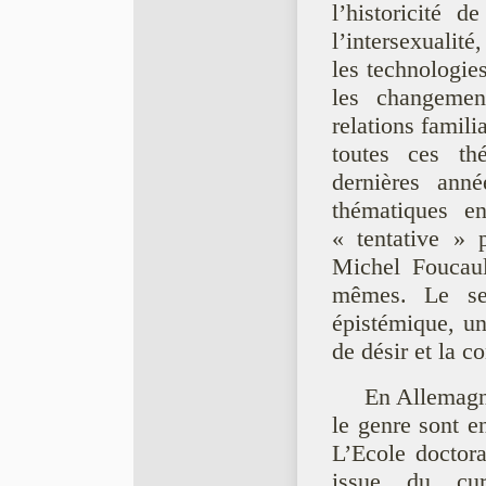
l’historicité d
l’intersexualité,
les technologies
les changemen
relations famili
toutes ces th
dernières anné
thématiques e
« tentative » p
Michel Foucaul
mêmes. Le sex
épistémique, un
de désir et la 
En Allemagne
le genre sont en
L’Ecole doctor
issue du cu