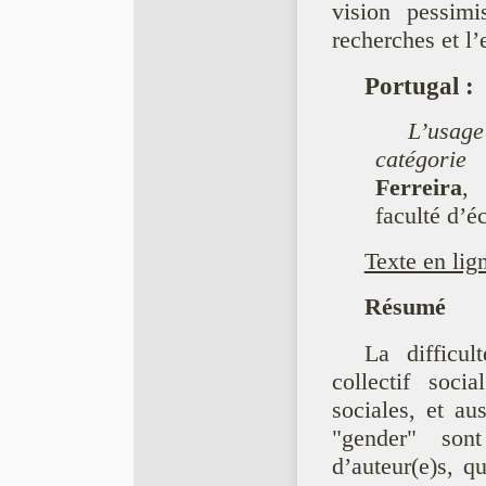
vision pessim
recherches et l
Portugal
:
L’usag
catégorie 
Ferreira
, 
faculté d’é
Texte en lig
Résumé
La difficu
collectif soci
sociales, et au
"gender" son
d’auteur(e)s, qu