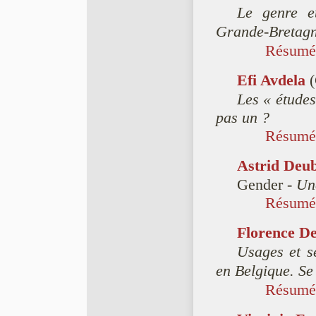
Le genre et
Grande-Bretag
Résumé
Efi Avdela
(
Les « études
pas un ?
Résumé
Astrid Deu
Gender -
Un
Résumé
Florence D
Usages et se
en Belgique. Se
Résumé