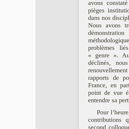
avons constaté
pièges institut
dans nos discipl
Nous avons trè
démonstrati
méthodologique
problèmes lié
« genre ». Au-
déclinés, nou
renouvellement
rapports de po
France, en part
point de vue ép
entendre sa per
Pour l’heure
contributions 
second colloque