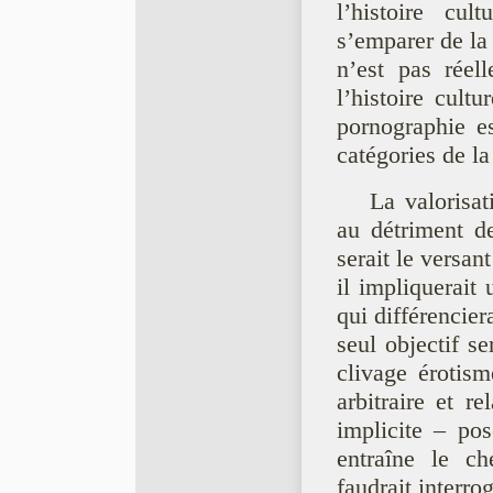
l’histoire cul
s’emparer de la
n’est pas réel
l’histoire cultu
pornographie es
catégories de la
La valorisa
au détriment de
serait le versan
il impliquerait 
qui différencier
seul objectif se
clivage érotism
arbitraire et r
implicite – po
entraîne le ch
faudrait interrog