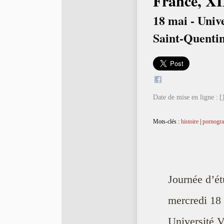
France, XI
18 mai - Unive
Saint-Quenti
Date de mise en ligne :
[
Mots-clés :
histoire
|
pornogra
Journée d’ét
mercredi 18
Université V