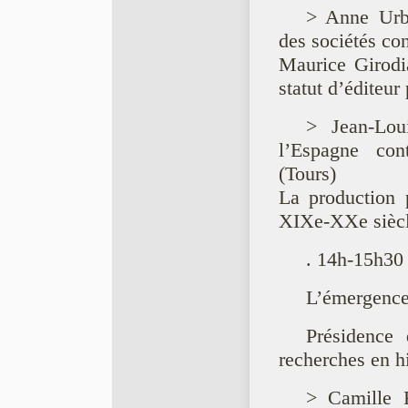
> Anne Urba
des sociétés c
Maurice Girodia
statut d’éditeu
> Jean-Loui
l’Espagne con
(Tours)
La production 
XIXe-XXe siècl
. 14h-15h30
L’émergence 
Présidence 
recherches en hi
> Camille 