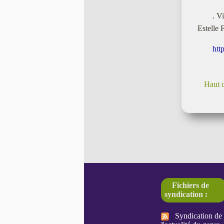
. V
Estelle 
htt
Haut 
Fichiers de
syndication :
Syndication de