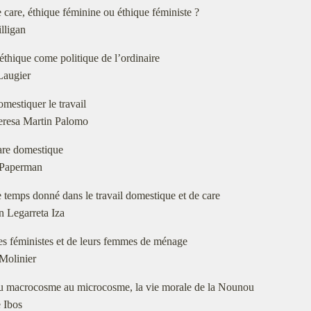
e care, éthique féminine ou éthique féministe ?
lligan
’éthique come politique de l’ordinaire
Laugier
omestiquer le travail
eresa Martin Palomo
are domestique
a Paperman
e temps donné dans le travail domestique et de care
 Legarreta Iza
es féministes et de leurs femmes de ménage
Molinier
u macrocosme au microcosme, la vie morale de la Nounou
 Ibos