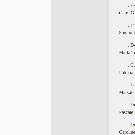
. L
Carol Gi
. L
Sandra 
. D
Maria T
. C
Patrici
. L
Matxalen
. D
Pascale 
. D
Caroline