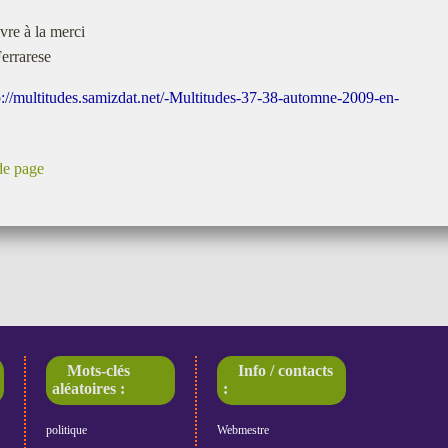
ivre à la merci
Ferrarese
p://multitudes.samizdat.net/-Multitudes-37-38-automne-2009-en-
de page
Mots-clés
Info / contacts
aléatoires :
:
politique
Webmestre