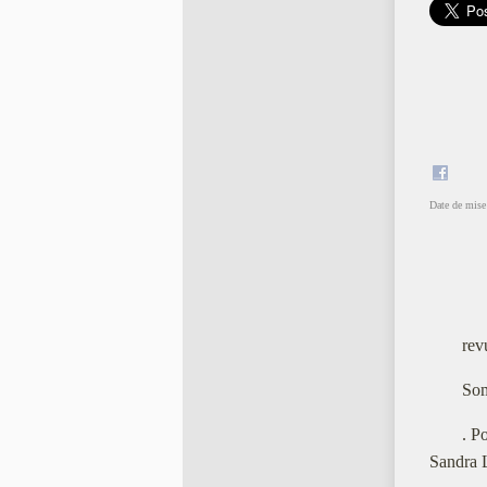
Date de mise 
rev
Som
. P
Sandra L