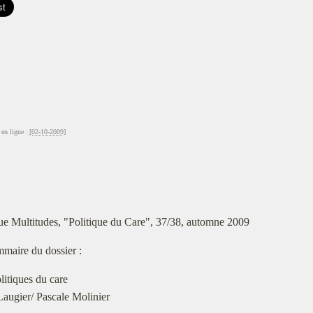
en ligne :
[02-10-2009]
ue Multitudes, "Politique du Care", 37/38, automne 2009
maire du dossier :
olitiques du care
augier/ Pascale Molinier