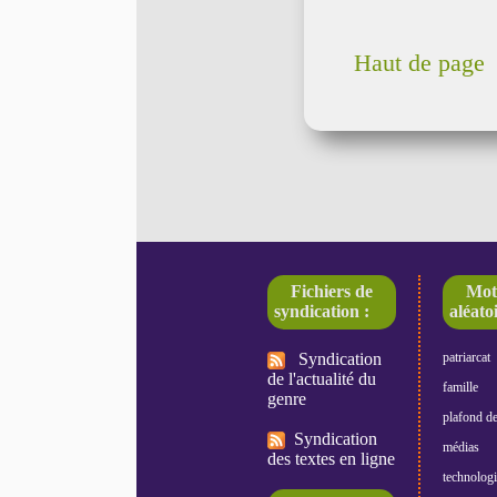
Haut de page
Fichiers de
Mot
syndication :
aléatoi
Syndication
patriarcat
de l'actualité du
famille
genre
plafond de
Syndication
médias
des textes en ligne
technologi