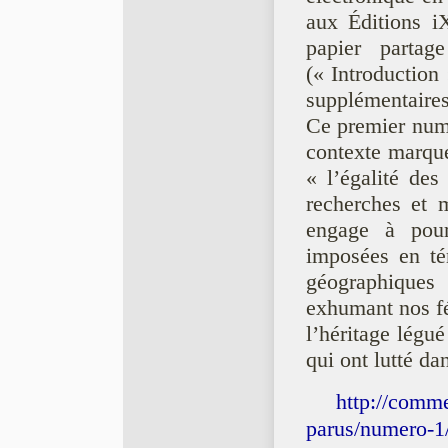
aux Éditions i
papier parta
(« Introduction
supplémentaires 
Ce premier num
contexte marqu
« l’égalité des
recherches et 
engage à pour
imposées en tém
géographiques
exhumant nos fé
l’héritage légu
qui ont lutté d
http://comm
parus/numero-1