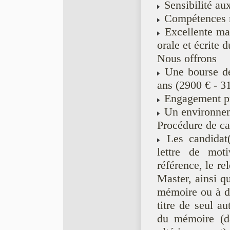
Sensibilité aux
Compétences mé
Excellente maî
orale et écrite d
Nous offrons
Une bourse de
ans (2900 € - 3
Engagement pr
Un environneme
Procédure de ca
Les candidat(
lettre de mot
référence, le r
Master, ainsi q
mémoire ou à dé
titre de seul a
du mémoire (d