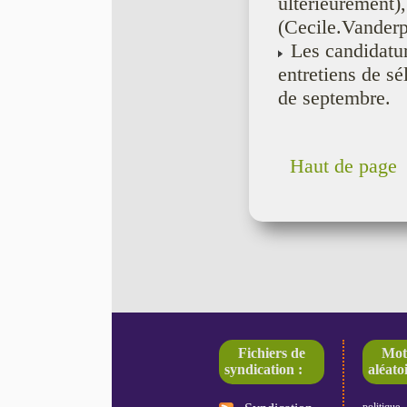
ultérieurement)
(Cecile.Vander
Les candidatur
entretiens de sé
de septembre.
Haut de page
Fichiers de
Mot
syndication :
aléatoi
politique