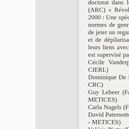
doctorat dans 
(ARC) « Révolu
2000 : Une spéci
normes de genre
de jeter un reg
et de dépilaris
leurs liens avec
est supervisé pa
Cécile Vanderp
CIERL)
Dominique De Fr
CRC)
Guy Lebeer (Fac
METICES)
Carla Nagels (F
David Paternotte
- METICES)