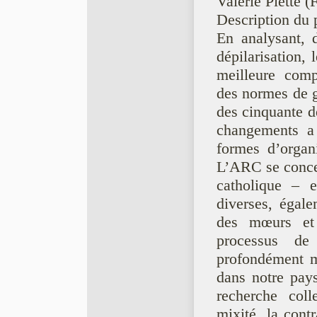
Valérie Piette 
Description du p
En analysant, d
dépilarisation,
meilleure comp
des normes de g
des cinquante de
changements a 
formes d’organi
L’ARC se concen
catholique – 
diverses, égale
des mœurs et 
processus de
profondément ma
dans notre pay
recherche coll
mixité, la cont