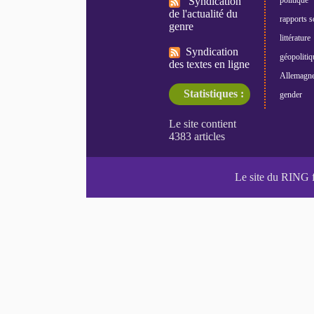
Syndication
de l'actualité du
rapports s
genre
littérature
Syndication
géopolitiq
des textes en ligne
Allemagn
Statistiques :
gender
Le site du RING 