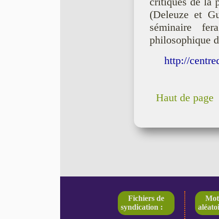
critiques de la 
(Deleuze et Gua
séminaire fer
philosophique d
http://centr
Haut de page
Fichiers de
Mot
syndication :
aléatoi