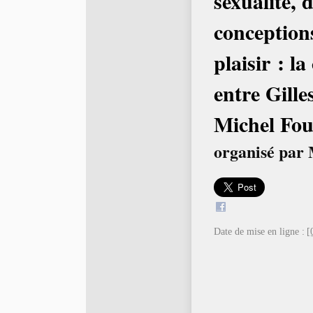
sexualité, 
conceptions
plaisir : l
entre Gille
Michel Fou
organisé par
Date de mise en ligne :
[