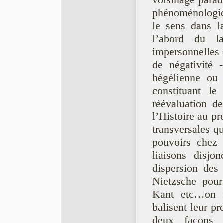
voisinage parado
phénoménologiqu
le sens dans l
l’abord du l
impersonnelles 
de négativité 
hégélienne ou
constituant le
réévaluation d
l’Histoire au pr
transversales qu
pouvoirs chez 
liaisons disjo
dispersion des 
Nietzsche pour
Kant etc…on n
balisent leur pr
deux façons 