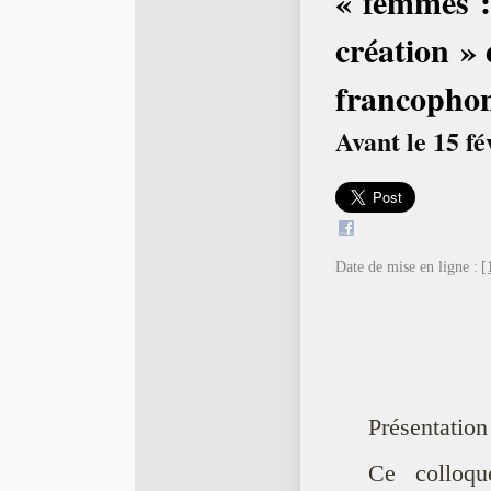
« femmes : 
création »
francophon
Avant le 15 f
Date de mise en ligne :
[
Présentation
Ce colloqu