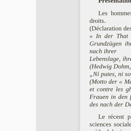
Présentation
Les hommes 
droits.
(Déclaration de
« In der That 
Grundzügen ihr
nach ihrer
Lebenslage, ihr
(Hedwig Dohm, 
„Ni putes, ni s
(Motto der « Ma
et contre les g
Frauen in den 
des nach der D
Le récent p
sciences social