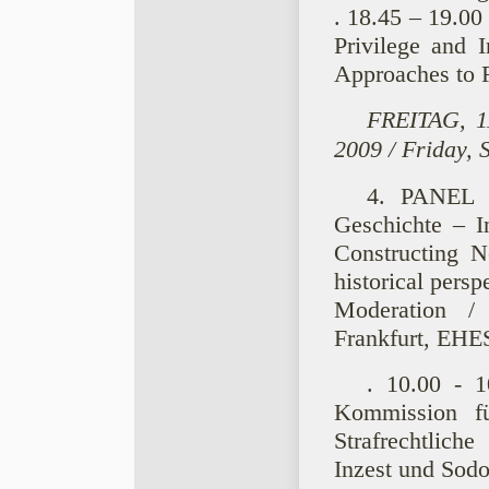
. 18.45 – 19.00
Privilege and 
Approaches to 
FREITAG, 11
2009 / Friday, 
4. PANEL Z
Geschichte – In
Constructing No
historical persp
Moderation /
Frankfurt, EHES
. 10.00 - 1
Kommission fü
Strafrechtlich
Inzest und Sodo