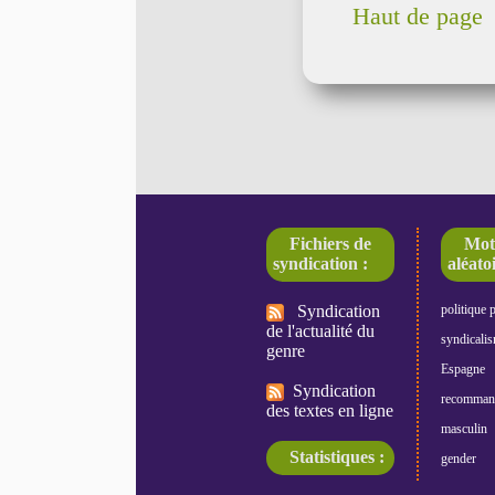
Haut de page
Fichiers de
Mot
syndication :
aléatoi
Syndication
politique 
de l'actualité du
syndicali
genre
Espagne
Syndication
recomman
des textes en ligne
masculin
Statistiques :
gender