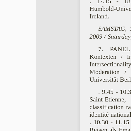
. 17.15 - 18.
Humbold-Univer
Ireland.
SAMSTAG, 1
2009 / Saturda
7. PANEL I
Kontexten / In
Intersectionalit
Moderation /
Universität Berl
. 9.45 - 10
Saint-Etienne
classification r
identité nationa
. 10.30 - 11.15
Reisen als Eman