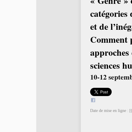
« Genre »
catégories 
et de l’inég
Comment pr
approches d
sciences hu
10-12 septem
Date de mise en ligne :
[