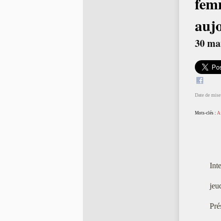
fem
auj
30 ma
Date de mise 
Mots-clés :
A
Int
jeu
Pré