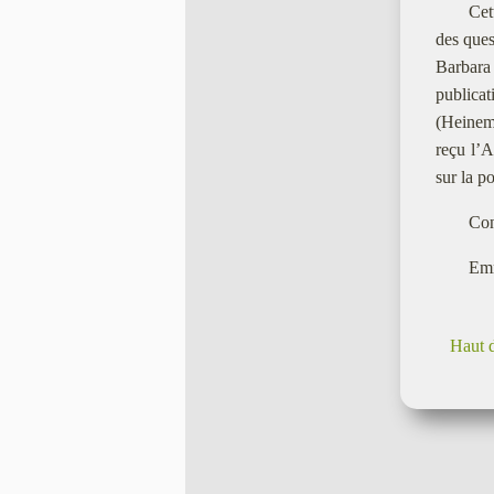
Cet
des ques
Barbara
publica
(Heinema
reçu l’A
sur la p
Con
Emm
Haut 