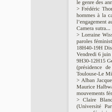
le genre des an
> Frédéric Tho
hommes à la ca
l’engagement au
Camera sutra... 
> Lorraine Wiss
paroles féminist
18H40-19H Dis
Vendredi 6 juin
9H30-12H15 Genr
(présidence de
Toulouse-Le Mir
> Alban Jacque
Maurice Halbwac
mouvements fém
> Claire Bland
(Université Pa