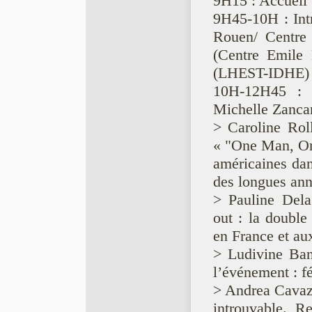
9H15 : Accueil
9H45-10H : Intr
Rouen/ Centre 
(Centre Emile
(LHEST-IDHE)
10H-12H45 : In
Michelle Zancar
> Caroline Rol
« "One Man, One
américaines dans
des longues an
> Pauline Dela
out : la double
en France et au
> Ludivine Ban
l’événement : f
> Andrea Cavazz
introuvable. R