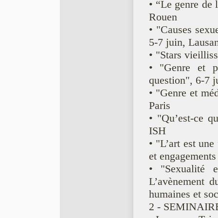
• “Le genre de 
Rouen
• "Causes sexuel
5-7 juin, Lausa
• "Stars vieilli
• "Genre et p
question", 6-7 j
• "Genre et méd
Paris
• "Qu’est-ce qu
ISH
• "L’art est un
et engagements p
• "Sexualité e
L’avènement du
humaines et soc
2 - SEMINAIRE