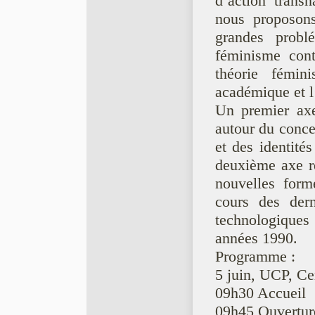
d’action transn
nous proposons
grandes probl
féminisme cont
théorie fémini
académique et l
Un premier axe 
autour du conce
et des identité
deuxième axe re
nouvelles form
cours des der
technologiques
années 1990.
Programme :
5 juin, UCP, Ce
09h30 Accueil
09h45 Ouverture