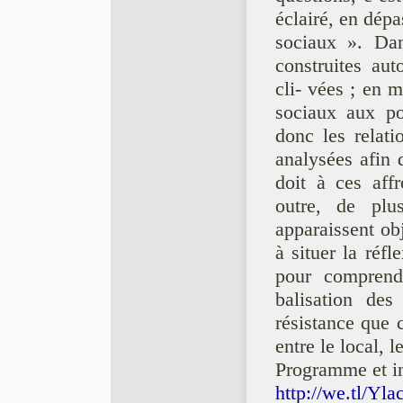
éclairé, en dé
sociaux ». Dan
construites aut
cli- vées ; en
sociaux aux po
donc les relati
analysées afin
doit à ces aff
outre, de plu
apparaissent obj
à situer la réf
pour comprendr
balisation de
résistance que 
entre le local, l
Programme et in
http://we.tl/Yla