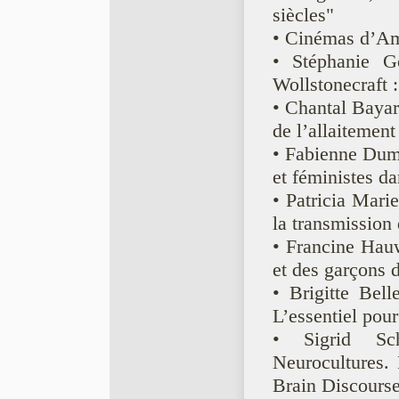
siècles"
• Cinémas d’Am
• Stéphanie G
Wollstonecraft 
• Chantal Bayar
de l’allaitemen
• Fabienne Dumo
et féministes d
• Patricia Mari
la transmission 
• Francine Hauwe
et des garçons d
• Brigitte Bell
L’essentiel pou
• Sigrid Sc
Neurocultures.
Brain Discours