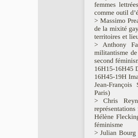
femmes lettrées
comme outil d’
> Massimo Prear
de la mixité ga
territoires et li
> Anthony F
militantisme d
second féminis
16H15-16H45 D
16H45-19H Image
Jean-François 
Paris)
> Chris Reyn
représentations
Hélène Flecking
féminisme
> Julian Bourg 