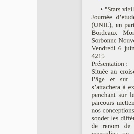
• "Stars viei
Journée d’étud
(UNIL), en par
Bordeaux Mon
Sorbonne Nouvel
Vendredi 6 jui
4215
Présentation :
Située au crois
l’âge et sur 
s’attachera à e
penchant sur le
parcours metten
nos conceptions 
sonder les diffé
de renom de f
masculins ou a