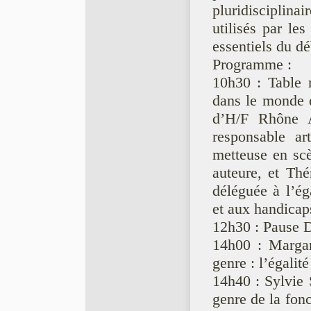
pluridisciplina
utilisés par le
essentiels du dé
Programme :
10h30 : Table 
dans le monde de
d’H/F Rhône A
responsable ar
metteuse en scè
auteure, et Thé
déléguée à l’é
et aux handicaps
12h30 : Pause 
14h00 : Margar
genre : l’égalit
14h40 : Sylvie 
genre de la fon