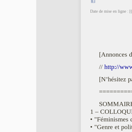
Date de mise en ligne :
[
[Annonces 
//
http://ww
[N’hésitez p
=========
SOMMAIRE
1 – COLLOQUE
• "Féminismes d
• "Genre et pol