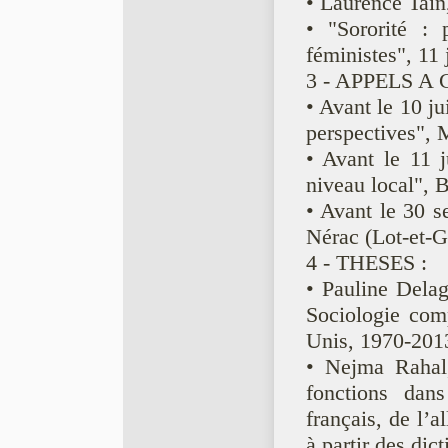
• Laurence Tain
• "Sororité : p
féministes", 11
3 - APPELS A
• Avant le 10 ju
perspectives", 
• Avant le 11 j
niveau local", 
• Avant le 30 s
Nérac (Lot-et-
4 - THESES :
• Pauline Delag
Sociologie comp
Unis, 1970-201
• Nejma Rahal,
fonctions dan
français, de l’a
à partir des dic