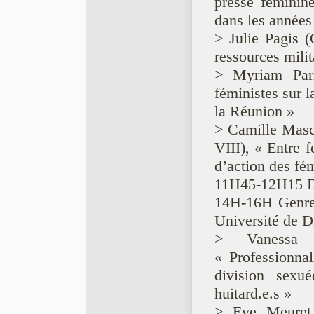
presse féminine
dans les années
> Julie Pagis 
ressources milit
> Myriam Paris
féministes sur 
la Réunion »
> Camille Mascl
VIII), « Entre 
d’action des fé
11H45-12H15 D
14H-16H Genre 
Université de D
> Vanessa 
« Professionnal
division sexué
huitard.e.s »
> Eve Meuret 