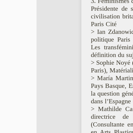
3. Féminismes 
Présidente d
civilisation br
Paris Cité
> Ian Zdanowic
politique Paris
Les transfémin
définition du s
> Sophie Noyé (
Paris), Matérial
> María Martin
Pays Basque, Es
la question gén
dans l’Espagne
> Mathilde Can
directrice d
(Consultante e
en Arts Plasti