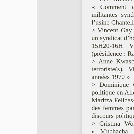
« Comment de
militantes syn
l’usine Chantel
> Vincent Gay 
un syndicat d’h
15H20-16H Vi
(présidence : R
> Anne Kwaschi
terroriste(s).
années 1970 »
> Dominique G
politique en Al
Maritza Felices
des femmes par 
discours politi
> Cristina Wol
« Muchacha d