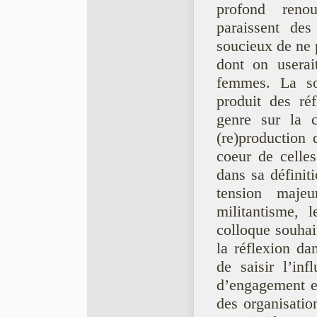
profond renou
paraissent des
soucieux de ne 
dont on userai
femmes. La soc
produit des réf
genre sur la c
(re)production
coeur de celles
dans sa définit
tension majeu
militantisme, l
colloque souhai
la réflexion da
de saisir l’in
d’engagement et
des organisatio