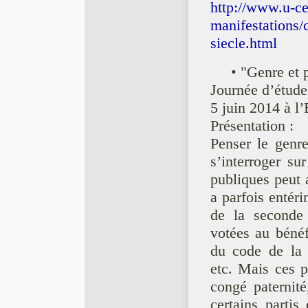
http://www.u-cer
manifestations/
siecle.html
• "Genre et 
Journée d’étude
5 juin 2014 à l
Présentation :
Penser le genre
s’interroger sur
publiques peut a
a parfois entéri
de la seconde
votées au béné
du code de la 
etc. Mais ces p
congé paternit
certains parti