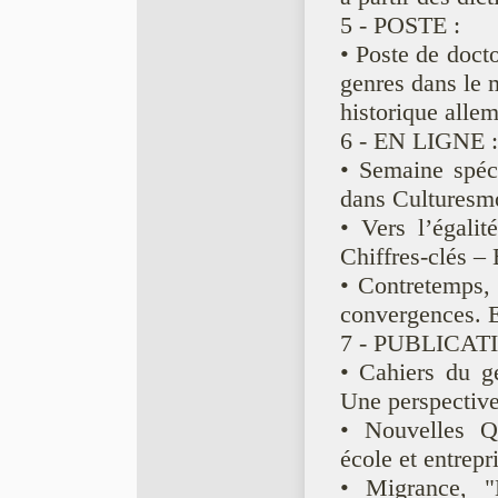
5 - POSTE :
• Poste de docto
genres dans le m
historique alle
6 - EN LIGNE :
• Semaine spéci
dans Culturesm
• Vers l’égali
Chiffres-clés –
• Contretemps, 
convergences. E
7 - PUBLICAT
• Cahiers du ge
Une perspective
• Nouvelles Qu
école et entrepr
• Migrance, 