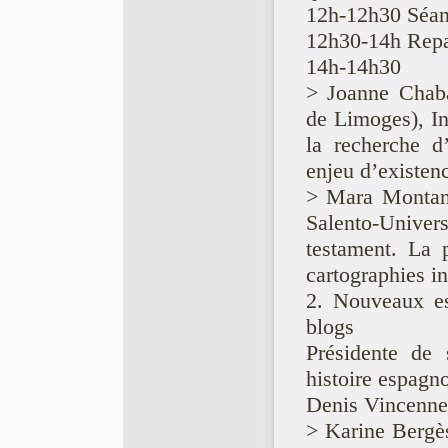
12h-12h30 Séan
12h30-14h Rep
14h-14h30
> Joanne Chaba
de Limoges), In
la recherche 
enjeu d’existenc
> Mara Montana
Salento-Unive
testament. La 
cartographies i
2. Nouveaux esp
blogs
Présidente de
histoire espagn
Denis Vincenne
> Karine Bergès