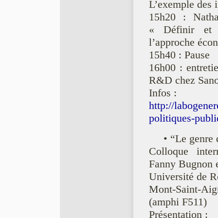
L’exemple des i
15h20 : Natha
« Définir et 
l’approche écon
15h40 : Pause
16h00 : entreti
R&D chez Sanof
Infos :
http://labogener
politiques-publi
• “Le genre
Colloque inter
Fanny Bugnon e
Université de R
Mont-Saint-Aig
(amphi F511)
Présentation :