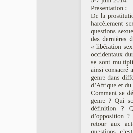
5-7 juin 2014.
Présentation :
De la prostitut
harcèlement se
questions sexue
des dernières 
« libération se
occidentaux dur
se sont multipl
ainsi consacré a
genre dans diff
d’Afrique et du
Comment se défi
genre ? Qui son
définition ? 
d’opposition ?
retour aux act
questions, c’est