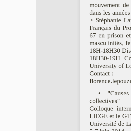
mouvement de 
dans les années
> Stéphanie La
Français du Pr
67 en prison et
masculinités, fé
18H-18H30 Disc
18H30-19H Con
University of L
Contact :
florence.lepouz
• "Causes 
collectives"
Colloque inter
LIEGE et le GT
Université de 