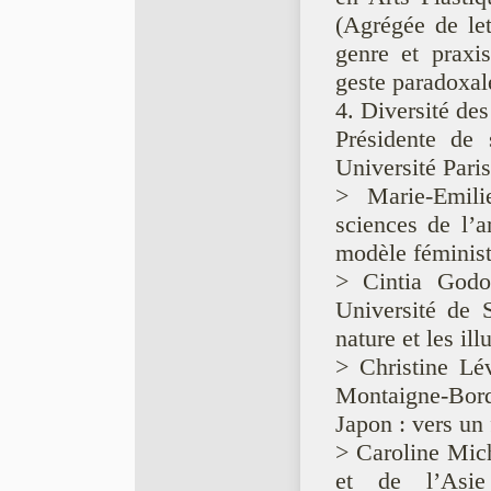
(Agrégée de let
genre et praxi
geste paradoxal
4. Diversité de
Présidente de
Université Pari
> Marie-Emili
sciences de l’a
modèle féminist
> Cintia Godo
Université de 
nature et les il
> Christine Lé
Montaigne-Borde
Japon : vers un
> Caroline Mich
et de l’Asie