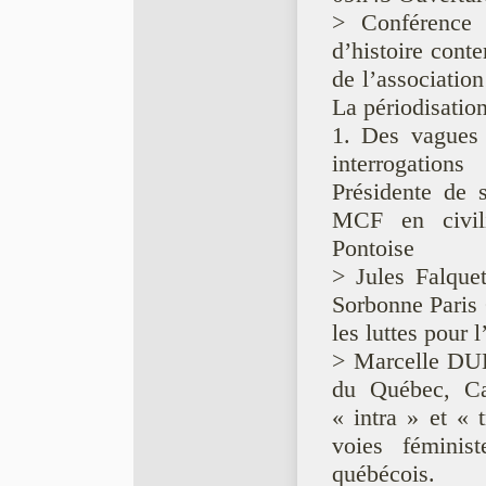
> Conférence d
d’histoire cont
de l’associatio
La périodisation
1. Des vagues 
interrogations
Présidente d
MCF en civili
Pontoise
> Jules Falque
Sorbonne Paris 
les luttes pour
> Marcelle DUBÉ
du Québec, Ca
« intra » et « 
voies fémini
québécois.