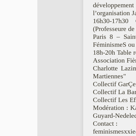
développement 
l’organisation J
16h30-17h30 
(Professeure de 
Paris 8 – Sain
FéminismeS ou l
18h-20h Table r
Association Fiè
Charlotte Lazim
Martiennes"
Collectif GarÇe
Collectif La Ba
Collectif Les Ef
Modération : Ka
Guyard-Nedele
Contact :
feminismesxxi