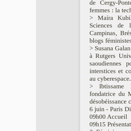
de Cergy-Pont
femmes : la tec
> Maíra Kubik
Sciences de l
Campinas, Brési
blogs féministes
> Susana Galan
à Rutgers Univ
saoudiennes p
interstices et c
au cyberespace.
> Ibtissame B
fondatrice du M
désobéissance c
6 juin - Paris D
09h00 Accueil
09h15 Présentati