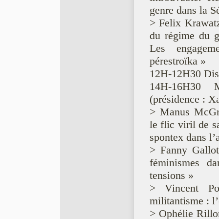
genre dans la S
> Felix Krawatz
du régime du g
Les engageme
pérestroïka »
12H-12H30 Dis
14H-16H30 Mil
(présidence : X
> Manus McGrog
le flic viril de
spontex dans l’
> Fanny Gallo
féminismes dan
tensions »
> Vincent Po
militantisme : 
> Ophélie Rillo