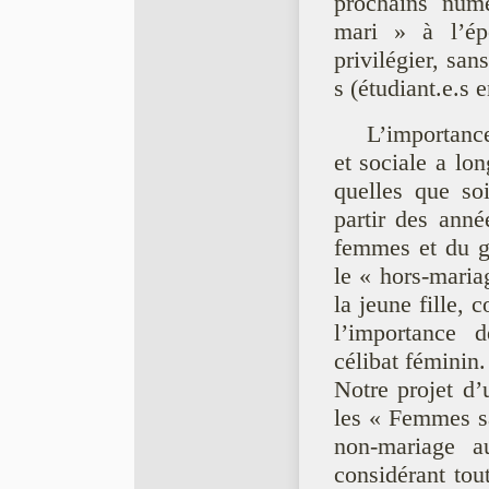
prochains nume
mari » à l’é
privilégier, san
s (étudiant.e.s 
L’importance
et sociale a lo
quelles que soie
partir des anne
femmes et du ge
le « hors-mariag
la jeune fille, 
l’importance d
célibat féminin.
Notre projet d’
les « Femmes sa
non-mariage au
considérant tou