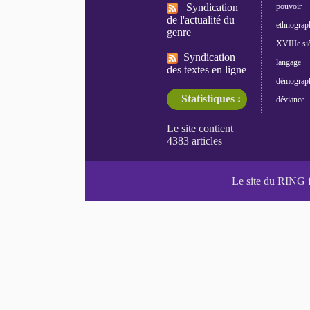
Syndication
pouvoir
de l'actualité du
ethnograp
genre
XVIIIe siè
Syndication
langage
des textes en ligne
démograp
Statistiques :
déviance
Le site du RING 