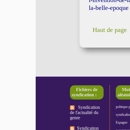
l-invention-de-l
la-belle-epoque
Haut de page
Fichiers de
Mot
syndication :
aléatoi
Syndication
politique 
de l'actualité du
syndicali
genre
Espagne
Syndication