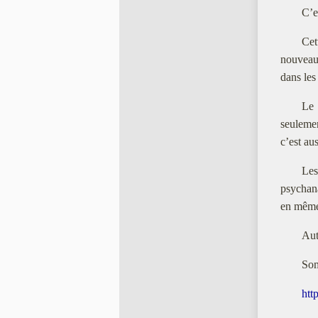
C’e
Cet
nouveaux
dans les
Le 
seulemen
c’est au
Les
psychana
en même 
Aut
Som
htt