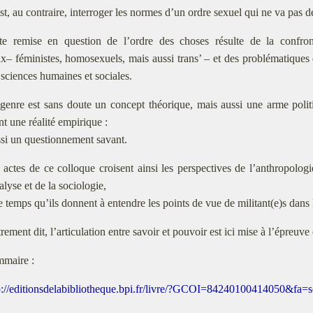
st, au contraire, interroger les normes d’un ordre sexuel qui ne va pas de
te remise en question de l’ordre des choses résulte de la confro
– féministes, homosexuels, mais aussi trans’ – et des problématiques 
 sciences humaines et sociales.
genre est sans doute un concept théorique, mais aussi une arme politiq
t une réalité empirique :
ssi un questionnement savant.
 actes de ce colloque croisent ainsi les perspectives de l’anthropologie
lyse et de la sociologie,
temps qu’ils donnent à entendre les points de vue de militant(e)s dans 
rement dit, l’articulation entre savoir et pouvoir est ici mise à l’épreuve
maire :
p://editionsdelabibliotheque.bpi.fr/livre/?GCOI=84240100414050&fa=