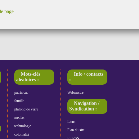
de page
Mots-clés
Info / contacts
aléatoires :
:
patriarcat
Webmestre
famille
Navigation /
Syndication :
plafond de verre
médias
Liens
technologie
Plan du site
colonialité
Fil RSS