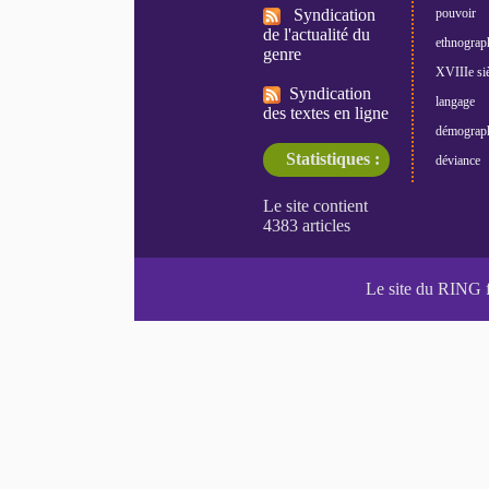
Syndication
pouvoir
de l'actualité du
ethnograp
genre
XVIIIe siè
Syndication
langage
des textes en ligne
démograp
Statistiques :
déviance
Le site du RING 