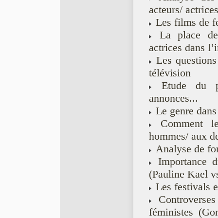
acteurs/ actrice
Les films de 
La place des r
actrices dans l’
Les questions d
télévision
Etude du par
annonces...
Le genre dans l
Comment les 
hommes/ aux d
Analyse de form
Importance du
(Pauline Kael v
Les festivals 
Controverses a
féministes (Go