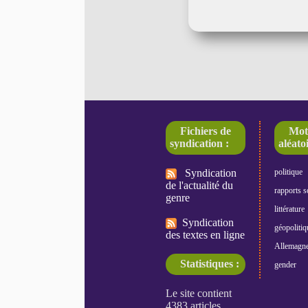
Fichiers de
Mot
syndication :
aléatoi
Syndication
politique
de l'actualité du
rapports s
genre
littérature
Syndication
géopolitiq
des textes en ligne
Allemagn
Statistiques :
gender