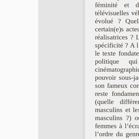
féminité et
télévisuelles 
évolué ? Que
certain(e)s acteu
réalisatrices ?
spécificité ? 
le texte fondat
politique q
cinématographi
pouvoir sous-ja
son fameux con
reste fondamen
(quelle diffé
masculins et le
masculins ?) o
femmes à l’écr
l’ordre du genr