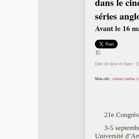
dans le cin
séries ang
Avant le 16 m
Date de mise en ligne :
[
Mots-clés :
cinéma
|
médias
|
21e Congrè
3-5 septemb
Université d’Ar